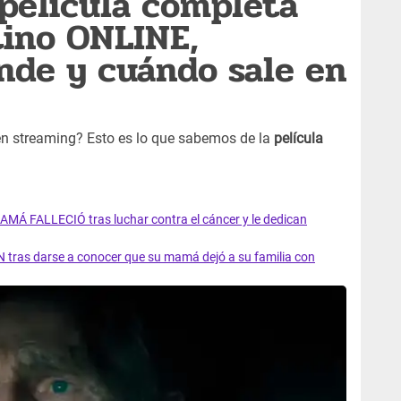
 película completa
tino ONLINE,
nde y cuándo sale en
en streaming? Esto es lo que sabemos de la
película
AMÁ FALLECIÓ tras luchar contra el cáncer y le dedican
 tras darse a conocer que su mamá dejó a su familia con