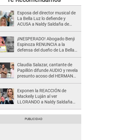
Esposa del director musical de
La Bella Luz lo defiende y
ACUSA a Naldy Saldaña de
tener una relación con él y
otros integrantes
¡INESPERADO! Abogado Benji
Espinoza RENUNCIA a la
defensa del dueño de La Bella
Luz tras difusión de POLÉMICO
audio: "Nada que defender"
Claudia Salazar, cantante de
Papillón difunde AUDIO y revela
presunto acoso del HERMANO
del director musical de La Bella
Luz: "Me quedé asustada, en
Exponen la REACCIÓN de
shock"
Mackeily Luján al ver
LLORANDO a Naldy Saldaña
tras AGRESIÓN de director de
'La Bella Luz': Esto hizo