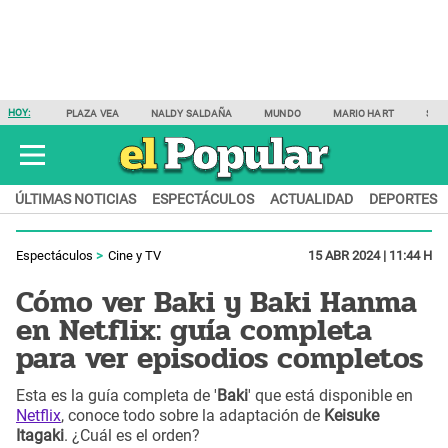
HOY:
PLAZA VEA
NALDY SALDAÑA
MUNDO
MARIO HART
SAM
ÚLTIMAS NOTICIAS
ESPECTÁCULOS
ACTUALIDAD
DEPORTES
Espectáculos
Cine y TV
15 ABR 2024 | 11:44 H
Cómo ver Baki y Baki Hanma
en Netflix: guía completa
para ver episodios completos
Esta es la guía completa de '
Baki
' que está disponible en
Netflix
, conoce todo sobre la adaptación de
Keisuke
Itagaki
. ¿Cuál es el orden?