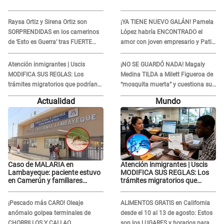
Raysa Ortiz y Sirena Ortiz son
¡YA TIENE NUEVO GALÁN! Pamela
SORPRENDIDAS en los camerinos
López habría ENCONTRADO el
de ‘Esto es Guerra’ tras FUERTE
amor con joven empresario y Pati
ENFRENTAMIENTO con Gabriel
Lorena la ECHA en VIVO
Moisés: “Gracias”
Atención inmigrantes | Uscis
¡NO SE GUARDÓ NADA! Magaly
MODIFICA SUS REGLAS: Los
Medina TILDA a Milett Figueroa de
trámites migratorios que podrían
“mosquita muerta” y cuestiona su
necesitar tu prueba de ADN
RECONCILIACIÓN con Marcelo
Actualidad
Mundo
Tinelli en TV argentina
Caso de MALARIA en
Atención inmigrantes | Uscis
Lambayeque: paciente estuvo
MODIFICA SUS REGLAS: Los
en Camerún y familiares
trámites migratorios que
denuncian demora en
podrían necesitar tu prueba de
tratamiento
ADN
¡Pescado más CARO! Oleaje
ALIMENTOS GRATIS en California
anómalo golpea terminales de
desde el 10 al 13 de agosto: Estos
CHORRILLOS Y CALLAO
son los LUGARES y horarios para