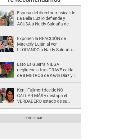
Esposa del director musical de
La Bella Luz lo defiende y
ACUSA a Naldy Saldaña de
tener una relación con él y
otros integrantes
Exponen la REACCIÓN de
Mackeily Luján al ver
LLORANDO a Naldy Saldaña
tras AGRESIÓN de director de
'La Bella Luz': Esto hizo
Esto Es Guerra NIEGA
negligencia tras GRAVE caída
de 8 METROS de Kevin Díaz y lo
SEÑALAN: "No adoptó la
postura correcta"
Kenji Fujimori decide NO
CALLAR MÁS y destapa el
VERDADERO estado de su
relación familiar con Keiko
Fujimori: "Mi familia es Érika, mi
suegra..."