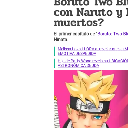
Boruto Two Bl
con Naruto y
muertos?
El
primer capítulo
de "
Boruto: Two Bl
Hinata
.
Melissa Loza LLORA al revelar que su M
EMOTIVA DESPEDIDA
Hija de Patty Wong revela su UBICACIÓN
ASTRONÓMICA DEUDA