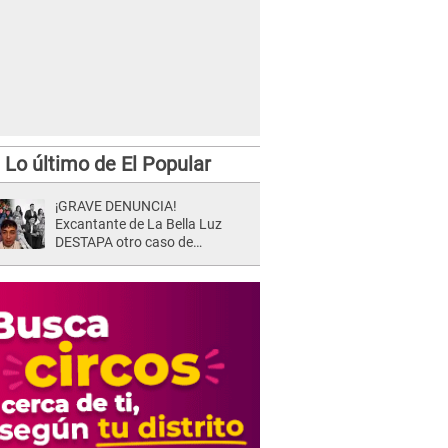
Lo último de El Popular
¡GRAVE DENUNCIA!
Excantante de La Bella Luz
DESTAPA otro caso de
presunto acoso y pide
PROTECCIÓN por temor a
represalias: "Yo siempre..."