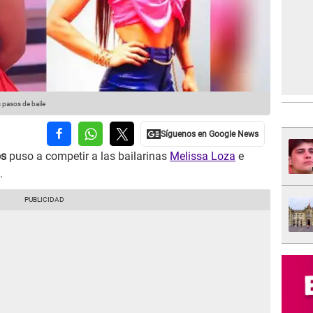
 pasos de baile
os
puso a competir a las bailarinas
Melissa Loza
e
.