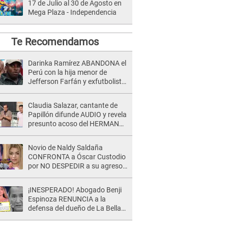
17 de Julio al 30 de Agosto en
Mega Plaza - Independencia
Te Recomendamos
Darinka Ramírez ABANDONA el
Perú con la hija menor de
Jefferson Farfán y exfutbolista
REACCIONA: "A ti que..."
Claudia Salazar, cantante de
Papillón difunde AUDIO y revela
presunto acoso del HERMANO
del director musical de La Bella
Luz: "Me quedé asustada, en
Novio de Naldy Saldaña
shock"
CONFRONTA a Óscar Custodio
por NO DESPEDIR a su agresor
y él da INDIGNANTE respuesta:
"Nadie me dice qué hacer"
¡INESPERADO! Abogado Benji
Espinoza RENUNCIA a la
defensa del dueño de La Bella
Luz tras difusión de POLÉMICO
audio: "Nada que defender"