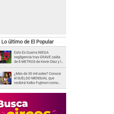
Lo último de El Popular
Esto Es Guerra NIEGA
negligencia tras GRAVE caída
de 8 METROS de Kevin Díaz y lo
SEÑALAN: "No adoptó la
postura correcta"
¿Más de 30 mil soles? Conoce
el SUELDO MENSUAL que
recibirá Keiko Fujimori como
Presidenta de la República