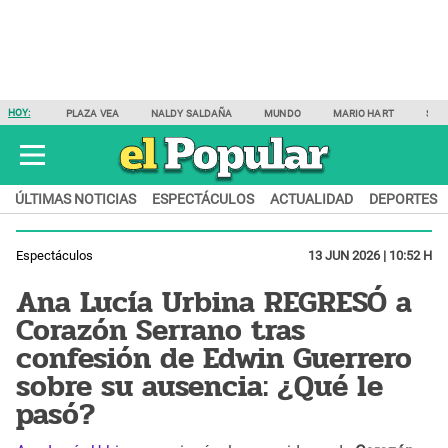
HOY:
PLAZA VEA
NALDY SALDAÑA
MUNDO
MARIO HART
SAM
ÚLTIMAS NOTICIAS
ESPECTÁCULOS
ACTUALIDAD
DEPORTES
Espectáculos
13 JUN 2026 | 10:52 H
Ana Lucía Urbina REGRESÓ a
Corazón Serrano tras
confesión de Edwin Guerrero
sobre su ausencia: ¿Qué le
pasó?