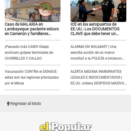
Caso de MALARIA en
ICE en los aeropuertos de
Lambayeque: paciente estuvo
EE.UU.: Los DOCUMENTOS
en Camerún y familiares
CLAVE que debe tener un
denuncian demora en
inmigrante al viajar
tratamiento
¡Pescado más CARO! Oleaje
ALARMA EN WALMART | Una
anómalo golpea terminales de
sencilla acción de un menor
CHORRILLOS Y CALLAO
movilizó a la POLICÍA e iniciaron
una investigación por lo hallado:
¿Qué ocurrió?
Vacunación CONTRA el DENGUE:
ALERTA MÁXIMA INMIGRANTES
estas son las regiones priorizadas
LEGALES E INDOCUMENTADOS |
por el Minsa
EE.UU. ordena DESPIDOS MASIVOS
y DEPORTACIONES a estos
extranjeros
Regresar al inicio