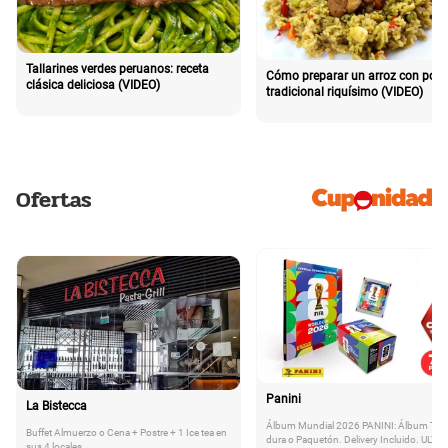
Tallarines verdes peruanos: receta
Cómo preparar un arroz con poll
clásica deliciosa (VIDEO)
tradicional riquísimo (VIDEO)
Ofertas
Panini
La Bistecca
Álbum Mundial 2026 PANINI: Álbum Tap
Buffet Almuerzo o Cena + Postre + 1 Ice tea en
dura o Paquetón. Delivery Incluido. ULTI
sus 4 locales