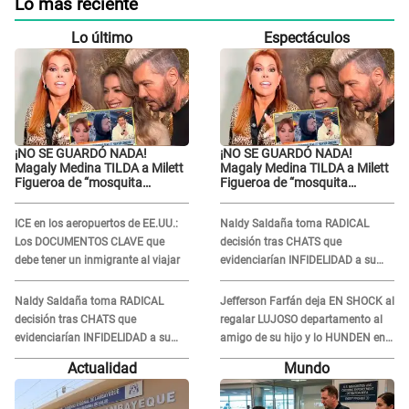
Lo más reciente
Lo último
Espectáculos
¡NO SE GUARDÓ NADA!
¡NO SE GUARDÓ NADA!
Magaly Medina TILDA a Milett
Magaly Medina TILDA a Milett
Figueroa de “mosquita
Figueroa de “mosquita
muerta” y cuestiona su
muerta” y cuestiona su
RECONCILIACIÓN con
RECONCILIACIÓN con
ICE en los aeropuertos de EE.UU.:
Naldy Saldaña toma RADICAL
Marcelo Tinelli en TV argentina
Marcelo Tinelli en TV argentina
Los DOCUMENTOS CLAVE que
decisión tras CHATS que
debe tener un inmigrante al viajar
evidenciarían INFIDELIDAD a su
novio con animador de 'La Bella
Luz': "Un día..."
Naldy Saldaña toma RADICAL
Jefferson Farfán deja EN SHOCK al
decisión tras CHATS que
regalar LUJOSO departamento al
evidenciarían INFIDELIDAD a su
amigo de su hijo y lo HUNDEN en
novio con animador de 'La Bella
redes: "A su hija se lo negó"
Actualidad
Mundo
Luz': "Un día..."