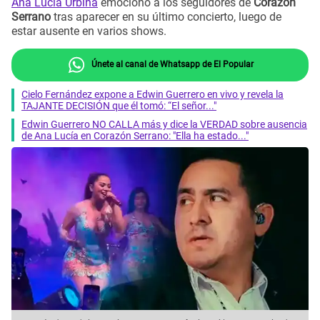
Ana Lucía Urbina
emocionó a los seguidores de
Corazón
Serrano
tras aparecer en su último concierto, luego de
estar ausente en varios shows.
Únete al canal de Whatsapp de El Popular
Cielo Fernández expone a Edwin Guerrero en vivo y revela la
TAJANTE DECISIÓN que él tomó: “El señor..."
Edwin Guerrero NO CALLA más y dice la VERDAD sobre ausencia
de Ana Lucía en Corazón Serrano: "Ella ha estado..."