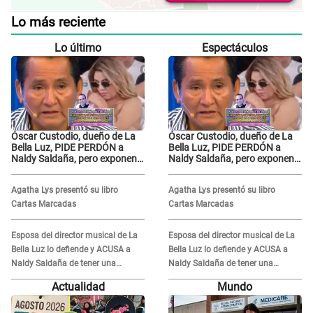
Lo más reciente
Lo último
Espectáculos
Óscar Custodio, dueño de La
Óscar Custodio, dueño de La
Bella Luz, PIDE PERDÓN a
Bella Luz, PIDE PERDÓN a
Naldy Saldaña, pero exponen
Naldy Saldaña, pero exponen
audio donde le reclama por
audio donde le reclama por
VIDEOS: "No hay necesidad de
VIDEOS: "No hay necesidad de
Agatha Lys presentó su libro
Agatha Lys presentó su libro
grabar"
grabar"
Cartas Marcadas
Cartas Marcadas
Esposa del director musical de La
Esposa del director musical de La
Bella Luz lo defiende y ACUSA a
Bella Luz lo defiende y ACUSA a
Naldy Saldaña de tener una
Naldy Saldaña de tener una
relación con él y otros integrantes
relación con él y otros integrantes
Actualidad
Mundo