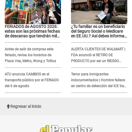
FERIADOS de AGOSTO 2026:
¿Tu familiar es un beneficiario
estas son las próximas fechas
del Seguro Social o Medicare
de descanso que tendrán miles
en EE.UU.? Así debes informar
de peruanos
sobre su muerte para EVITAR
COBROS
Antes de salir de compras este
ALERTA CLIENTES DE WALMART |
feriado, revisa los horarios de
FDA anunció el RETIRO DE
Plaza Vea, Metro, Wong y Tottus
PRODUCTO por ser un RIESGO
MORTAL para consumidores: ¿Cuál
es?
ATU anuncia CAMBIOS en el
Terror para inmigrantes
transporte público por el FERIADO
indocumentados | Hombre fallece
del 6 de agosto
en centro de detención del ICE tras
sufrir una "emergencia médica"
Regresar al inicio