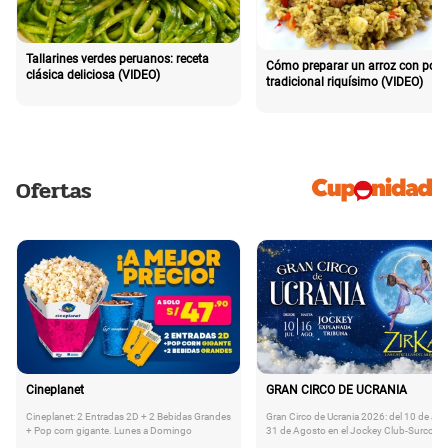
Tallarines verdes peruanos: receta
Cómo preparar un arroz con poll
clásica deliciosa (VIDEO)
tradicional riquísimo (VIDEO)
Ofertas
Cineplanet
GRAN CIRCO DE UCRANIA
Cineplanet: 2 Entradas 2D + 2 Bebidas Grandes
Gran Circo de Ucrania 2026: del 10 de Juli
+ Pop corn gigante. Lunes a Domingo
31 de Agosto en el Jockey Club-Surco