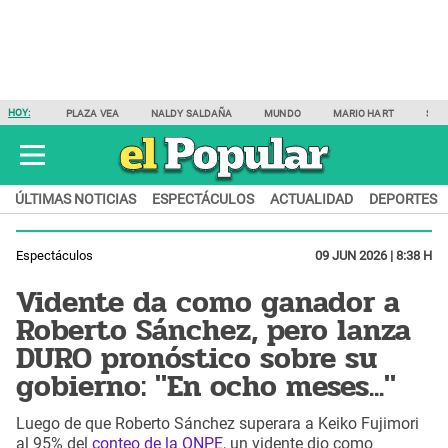
HOY:
PLAZA VEA
NALDY SALDAÑA
MUNDO
MARIO HART
SAM
ÚLTIMAS NOTICIAS
ESPECTÁCULOS
ACTUALIDAD
DEPORTES
Espectáculos
09 JUN 2026 | 8:38 H
Vidente da como ganador a
Roberto Sánchez, pero lanza
DURO pronóstico sobre su
gobierno: "En ocho meses..."
Luego de que Roberto Sánchez superara a Keiko Fujimori
al 95% del
conteo de la ONPE
, un vidente dio como