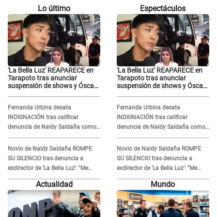
Lo último
Espectáculos
'La Bella Luz' REAPARECE en
'La Bella Luz' REAPARECE en
Tarapoto tras anunciar
Tarapoto tras anunciar
suspensión de shows y Óscar
suspensión de shows y Óscar
Junior se JUSTIFICA: "Por un
Junior se JUSTIFICA: "Por un
error no vamos a pagar todos"
error no vamos a pagar todos"
Fernanda Urbina desata
Fernanda Urbina desata
INDIGNACIÓN tras calificar
INDIGNACIÓN tras calificar
denuncia de Naldy Saldaña como
denuncia de Naldy Saldaña como
'acto bochornoso': "No es justo
'acto bochornoso': "No es justo
atacar a otra mujer"
atacar a otra mujer"
Novio de Naldy Saldaña ROMPE
Novio de Naldy Saldaña ROMPE
SU SILENCIO tras denuncia a
SU SILENCIO tras denuncia a
exdirector de 'La Bella Luz': "Me
exdirector de 'La Bella Luz': "Me
basta con que ella esté bien"
basta con que ella esté bien"
Actualidad
Mundo