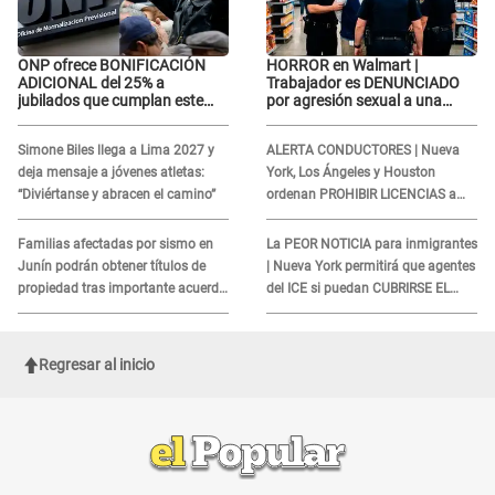
ONP ofrece BONIFICACIÓN
HORROR en Walmart |
ADICIONAL del 25% a
Trabajador es DENUNCIADO
jubilados que cumplan este
por agresión sexual a una
REQUISITO: revisa si accedes
cliente y su respuesta
aquí
INDIGNÓ A TODOS
Simone Biles llega a Lima 2027 y
ALERTA CONDUCTORES | Nueva
deja mensaje a jóvenes atletas:
York, Los Ángeles y Houston
“Diviértanse y abracen el camino”
ordenan PROHIBIR LICENCIAS a
quienes no presenten ESTE
DOCUMENTO
Familias afectadas por sismo en
La PEOR NOTICIA para inmigrantes
Junín podrán obtener títulos de
| Nueva York permitirá que agentes
propiedad tras importante acuerdo
del ICE si puedan CUBRIRSE EL
de Cofopri
ROSTRO
Regresar al inicio