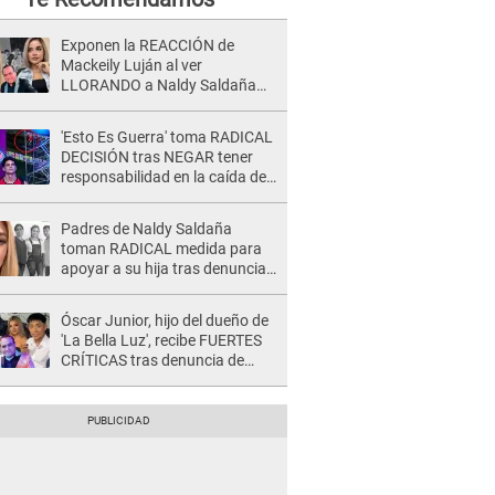
Exponen la REACCIÓN de
Mackeily Luján al ver
LLORANDO a Naldy Saldaña
tras AGRESIÓN de director de
'La Bella Luz': Esto hizo
'Esto Es Guerra' toma RADICAL
DECISIÓN tras NEGAR tener
responsabilidad en la caída de
Kevin Díaz desde 8 metros de
altura
Padres de Naldy Saldaña
toman RADICAL medida para
apoyar a su hija tras denuncia
contra director musical de La
Bella Luz: "Esto no se va a
Óscar Junior, hijo del dueño de
quedar así"
'La Bella Luz', recibe FUERTES
CRÍTICAS tras denuncia de
Naldy Saldaña contra su tío:
"Cómplice"