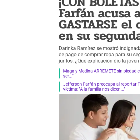
¡CON BOLETAS
Farfán acusa 
GASTARSE el d
en su segund
Darinka Ramírez se mostró indignada
de pago de comprar ropa para su seg
juntos. ¿Qué explicación dio la jove
Magaly Medina ARREMETE sin piedad cont
ser..."
Jefferson Farfán preocupa al reportar 
víctima: "A la familia nos dicen..."