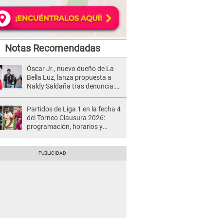
Notas Recomendadas
Óscar Jr., nuevo dueño de La
Bella Luz, lanza propuesta a
Naldy Saldaña tras denuncia:
“Va a haber otro tipo de ley”
Partidos de Liga 1 en la fecha 4
del Torneo Clausura 2026:
programación, horarios y
dónde ver