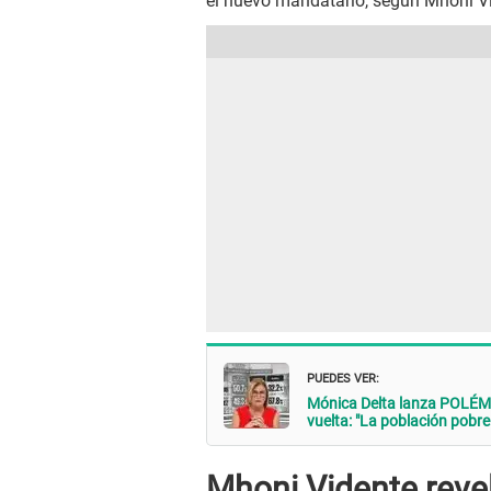
el nuevo mandatario, según Mhoni V
PUEDES VER:
Mónica Delta lanza POLÉMI
vuelta: "La población pobr
Mhoni Vidente revel