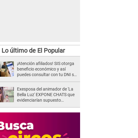
Lo último de El Popular
¡Atención afiliados! SIS otorga
beneficio económico y así
puedes consultar con tu DNI si
te corresponde
Exesposa del animador de 'La
Bella Luz' EXPONE CHATS que
evidenciarían supuesto
romance clandestino con Naldy
Saldaña, pese a tener pareja