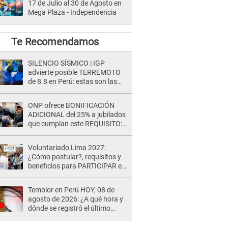
17 de Julio al 30 de Agosto en
Mega Plaza - Independencia
Te Recomendamos
SILENCIO SÍSMICO | IGP
advierte posible TERREMOTO
de 8.8 en Perú: estas son las
zonas más expuestas
ONP ofrece BONIFICACIÓN
ADICIONAL del 25% a jubilados
que cumplan este REQUISITO:
revisa si accedes aquí
Voluntariado Lima 2027:
¿Cómo postular?, requisitos y
beneficios para PARTICIPAR en
los Juegos Panamericanos
Temblor en Perú HOY, 08 de
agosto de 2026: ¿A qué hora y
dónde se registró el último
sismo, según IGP?