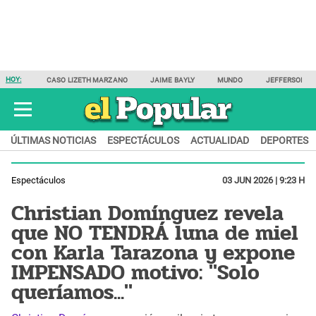
HOY:
CASO LIZETH MARZANO
JAIME BAYLY
MUNDO
JEFFERSON F
ÚLTIMAS NOTICIAS
ESPECTÁCULOS
ACTUALIDAD
DEPORTES
Espectáculos
03 JUN 2026 | 9:23 H
Christian Domínguez revela
que NO TENDRÁ luna de miel
con Karla Tarazona y expone
IMPENSADO motivo: "Solo
queríamos..."