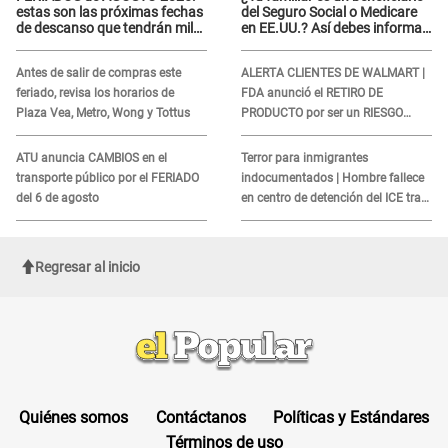
estas son las próximas fechas
del Seguro Social o Medicare
de descanso que tendrán miles
en EE.UU.? Así debes informar
de peruanos
sobre su muerte para EVITAR
COBROS
Antes de salir de compras este
ALERTA CLIENTES DE WALMART |
feriado, revisa los horarios de
FDA anunció el RETIRO DE
Plaza Vea, Metro, Wong y Tottus
PRODUCTO por ser un RIESGO
MORTAL para consumidores: ¿Cuál
es?
ATU anuncia CAMBIOS en el
Terror para inmigrantes
transporte público por el FERIADO
indocumentados | Hombre fallece
del 6 de agosto
en centro de detención del ICE tras
sufrir una "emergencia médica"
Regresar al inicio
Quiénes somos
Contáctanos
Políticas y Estándares
Términos de uso