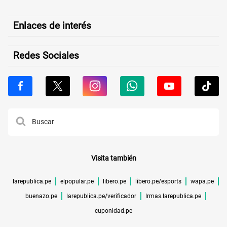
Enlaces de interés
Redes Sociales
Visita también
larepublica.pe
elpopular.pe
libero.pe
libero.pe/esports
wapa.pe
buenazo.pe
larepublica.pe/verificador
lrmas.larepublica.pe
cuponidad.pe