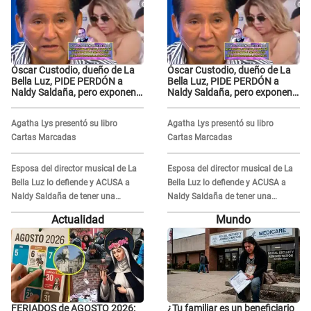
Óscar Custodio, dueño de La
Óscar Custodio, dueño de La
Bella Luz, PIDE PERDÓN a
Bella Luz, PIDE PERDÓN a
Naldy Saldaña, pero exponen
Naldy Saldaña, pero exponen
audio donde le reclama por
audio donde le reclama por
VIDEOS: "No hay necesidad de
VIDEOS: "No hay necesidad de
Agatha Lys presentó su libro
Agatha Lys presentó su libro
grabar"
grabar"
Cartas Marcadas
Cartas Marcadas
Esposa del director musical de La
Esposa del director musical de La
Bella Luz lo defiende y ACUSA a
Bella Luz lo defiende y ACUSA a
Naldy Saldaña de tener una
Naldy Saldaña de tener una
relación con él y otros integrantes
relación con él y otros integrantes
Actualidad
Mundo
FERIADOS de AGOSTO 2026:
¿Tu familiar es un beneficiario