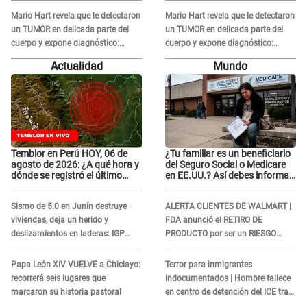
Mario Hart revela que le detectaron
Mario Hart revela que le detectaron
un TUMOR en delicada parte del
un TUMOR en delicada parte del
cuerpo y expone diagnóstico:
cuerpo y expone diagnóstico:
"Dolores muy fuertes..."
"Dolores muy fuertes..."
Actualidad
Mundo
Temblor en Perú HOY, 06 de
¿Tu familiar es un beneficiario
agosto de 2026: ¿A qué hora y
del Seguro Social o Medicare
dónde se registró el último
en EE.UU.? Así debes informar
sismo, según IGP?
sobre su muerte para EVITAR
COBROS
Sismo de 5.0 en Junín destruye
ALERTA CLIENTES DE WALMART |
viviendas, deja un herido y
FDA anunció el RETIRO DE
deslizamientos en laderas: IGP
PRODUCTO por ser un RIESGO
alerta sobre posibles réplicas
MORTAL para consumidores: ¿Cuál
es?
Papa León XIV VUELVE a Chiclayo:
Terror para inmigrantes
recorrerá seis lugares que
indocumentados | Hombre fallece
marcaron su historia pastoral
en centro de detención del ICE tras
sufrir una "emergencia médica"