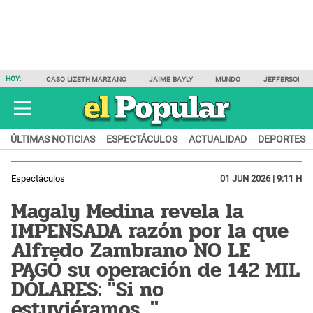
HOY:
CASO LIZETH MARZANO
JAIME BAYLY
MUNDO
JEFFERSON F
ÚLTIMAS NOTICIAS
ESPECTÁCULOS
ACTUALIDAD
DEPORTES
Espectáculos
01 JUN 2026 | 9:11 H
Magaly Medina revela la
IMPENSADA razón por la que
Alfredo Zambrano NO LE
PAGÓ su operación de 142 MIL
DÓLARES: "Si no
estuviéramos..."