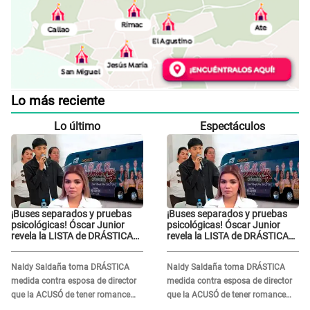
Lo más reciente
Lo último
Espectáculos
¡Buses separados y pruebas
¡Buses separados y pruebas
psicológicas! Óscar Junior
psicológicas! Óscar Junior
revela la LISTA de DRÁSTICAS
revela la LISTA de DRÁSTICAS
medidas para prevenir acoso
medidas para prevenir acoso
en 'La Bella Luz' tras caso
en 'La Bella Luz' tras caso
Naldy Saldaña toma DRÁSTICA
Naldy Saldaña toma DRÁSTICA
Naldy Saldaña
Naldy Saldaña
medida contra esposa de director
medida contra esposa de director
que la ACUSÓ de tener romance
que la ACUSÓ de tener romance
con él: "Muy triste..."
con él: "Muy triste..."