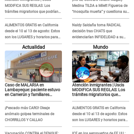
Gabriel Moisés: “Gracias”
MODIFICA SUS REGLAS: Los
Medina TILDA a Milett Figueroa de
trámites migratorios que podrían
“mosquita muerta” y cuestiona su
necesitar tu prueba de ADN
RECONCILIACIÓN con Marcelo
Tinelli en TV argentina
ALIMENTOS GRATIS en California
Naldy Saldaña toma RADICAL
desde el 10 al 13 de agosto: Estos
decisión tras CHATS que
son los LUGARES y horarios para
evidenciarían INFIDELIDAD a su
recibir la ayuda
novio con animador de 'La Bella
Actualidad
Mundo
Luz': "Un día..."
Caso de MALARIA en
Atención inmigrantes | Uscis
Lambayeque: paciente estuvo
MODIFICA SUS REGLAS: Los
en Camerún y familiares
trámites migratorios que
denuncian demora en
podrían necesitar tu prueba de
tratamiento
ADN
¡Pescado más CARO! Oleaje
ALIMENTOS GRATIS en California
anómalo golpea terminales de
desde el 10 al 13 de agosto: Estos
CHORRILLOS Y CALLAO
son los LUGARES y horarios para
recibir la ayuda
Vacunación CONTRA el DENGUE:
ICE en los aeropuertos de EE.UU.: