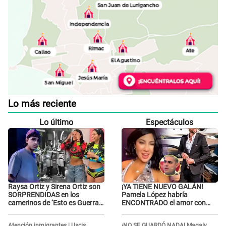
Lo más reciente
Lo último
Espectáculos
Raysa Ortiz y Sirena Ortiz son
¡YA TIENE NUEVO GALÁN!
SORPRENDIDAS en los
Pamela López habría
camerinos de ‘Esto es Guerra’
ENCONTRADO el amor con
tras FUERTE
joven empresario y Pati Lorena
ENFRENTAMIENTO con
la ECHA en VIVO
Atención inmigrantes | Uscis
¡NO SE GUARDÓ NADA! Magaly