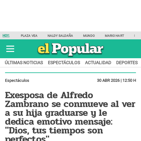
HOY:
PLAZA VEA
NALDY SALDAÑA
MUNDO
MARIO HART
SAM
ÚLTIMAS NOTICIAS
ESPECTÁCULOS
ACTUALIDAD
DEPORTES
Espectáculos
30 ABR 2026 | 12:50 H
Exesposa de Alfredo
Zambrano se conmueve al ver
a su hija graduarse y le
dedica emotivo mensaje:
"Dios, tus tiempos son
perfectos"