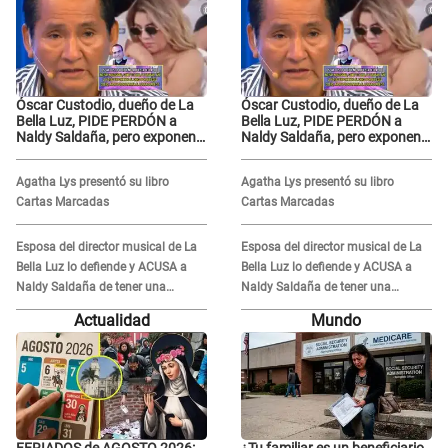
Óscar Custodio, dueño de La
Óscar Custodio, dueño de La
Bella Luz, PIDE PERDÓN a
Bella Luz, PIDE PERDÓN a
Naldy Saldaña, pero exponen
Naldy Saldaña, pero exponen
audio donde le reclama por
audio donde le reclama por
VIDEOS: "No hay necesidad de
VIDEOS: "No hay necesidad de
Agatha Lys presentó su libro
Agatha Lys presentó su libro
grabar"
grabar"
Cartas Marcadas
Cartas Marcadas
Esposa del director musical de La
Esposa del director musical de La
Bella Luz lo defiende y ACUSA a
Bella Luz lo defiende y ACUSA a
Naldy Saldaña de tener una
Naldy Saldaña de tener una
relación con él y otros integrantes
relación con él y otros integrantes
Actualidad
Mundo
FERIADOS de AGOSTO 2026:
¿Tu familiar es un beneficiario