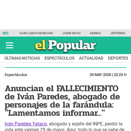
HOY:
CASO LIZETH MARZANO
JAIME BAYLY
MUNDO
JEFFERSON F
ÚLTIMAS NOTICIAS
ESPECTÁCULOS
ACTUALIDAD
DEPORTES
Espectáculos
29 MAY 2026 | 22:23 H
Anuncian el FALLECIMIENTO
de Iván Paredes, abogado de
personajes de la farándula:
"Lamentamos informar..."
Iván Paredes Yataco
, abogado y exjefe del INPE, perdió la
vida este viernes 29 de mayo. Aquí, todo lo que se sabe de