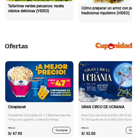
Tallarines verdes peruanos: receta
Cómo preparar un arroz con poll
clásica deliciosa (VIDEO)
tradicional riquísimo (VIDEO)
Ofertas
Cineplanet
GRAN CIRCO DE UCRANIA
Cineplanet: 2 Entradas 2D + 2 Bebidas Grandes
Gran Circo de Ucrania 2026: del 10 de Juli
+ Pop corn gigante. Lunes a Domingo
31 de Agosto en el Jockey Club-Surco
PRECIO
PRECIO
Comprar
Comp
S/
47.90
S/
32.00