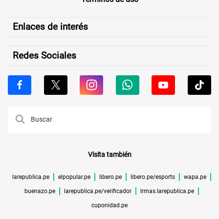
Enlaces de interés
Redes Sociales
Visita también
larepublica.pe
elpopular.pe
libero.pe
libero.pe/esports
wapa.pe
buenazo.pe
larepublica.pe/verificador
lrmas.larepublica.pe
cuponidad.pe