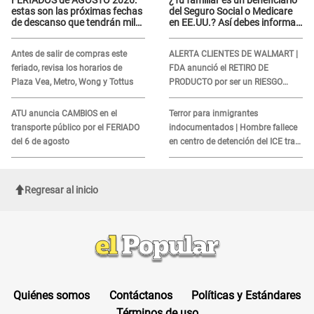
estas son las próximas fechas
del Seguro Social o Medicare
de descanso que tendrán miles
en EE.UU.? Así debes informar
de peruanos
sobre su muerte para EVITAR
COBROS
Antes de salir de compras este
ALERTA CLIENTES DE WALMART |
feriado, revisa los horarios de
FDA anunció el RETIRO DE
Plaza Vea, Metro, Wong y Tottus
PRODUCTO por ser un RIESGO
MORTAL para consumidores: ¿Cuál
es?
ATU anuncia CAMBIOS en el
Terror para inmigrantes
transporte público por el FERIADO
indocumentados | Hombre fallece
del 6 de agosto
en centro de detención del ICE tras
sufrir una "emergencia médica"
Regresar al inicio
Quiénes somos
Contáctanos
Políticas y Estándares
Términos de uso