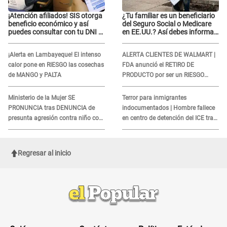
¡Atención afiliados! SIS otorga
¿Tu familiar es un beneficiario
beneficio económico y así
del Seguro Social o Medicare
puedes consultar con tu DNI si
en EE.UU.? Así debes informar
te corresponde
sobre su muerte para EVITAR
COBROS
¡Alerta en Lambayeque! El intenso
ALERTA CLIENTES DE WALMART |
calor pone en RIESGO las cosechas
FDA anunció el RETIRO DE
de MANGO y PALTA
PRODUCTO por ser un RIESGO
MORTAL para consumidores: ¿Cuál
es?
Ministerio de la Mujer SE
Terror para inmigrantes
PRONUNCIA tras DENUNCIA de
indocumentados | Hombre fallece
presunta agresión contra niño con
en centro de detención del ICE tras
autismo en Surco
sufrir una "emergencia médica"
Regresar al inicio