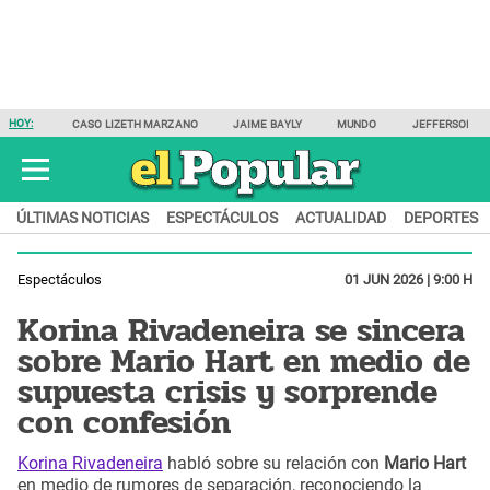
HOY:
CASO LIZETH MARZANO
JAIME BAYLY
MUNDO
JEFFERSON F
ÚLTIMAS NOTICIAS
ESPECTÁCULOS
ACTUALIDAD
DEPORTES
Espectáculos
01 JUN 2026 | 9:00 H
Korina Rivadeneira se sincera
sobre Mario Hart en medio de
supuesta crisis y sorprende
con confesión
Korina Rivadeneira
habló sobre su relación con
Mario Hart
en medio de rumores de separación, reconociendo la