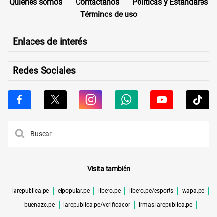
Quiénes somos
Contáctanos
Políticas y Estándares
Términos de uso
Enlaces de interés
Redes Sociales
Visita también
larepublica.pe
elpopular.pe
libero.pe
libero.pe/esports
wapa.pe
buenazo.pe
larepublica.pe/verificador
lrmas.larepublica.pe