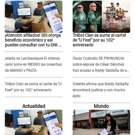
¡Atención afiliados! SIS otorga
Trébol Clan se suma al cartel
beneficio económico y así
de "U Fest" por su 102°
puedes consultar con tu DNI si
aniversario
te corresponde
¡Alerta en Lambayeque! El intenso
Óscar Custodio SE PRONUNCIA
calor pone en RIESGO las cosechas
sobre esposa de César Sánchez
de MANGO y PALTA
tras acusar a Naldy Saldaña de ser
PAREJA del músico: "Lo dejo en
manos de la justicia"
Trébol Clan se suma al cartel de "U
Vidente afirma que Naldy Saldaña
Fest" por su 102° aniversario
encontrará justicia y con mucho
éxito
Actualidad
Mundo