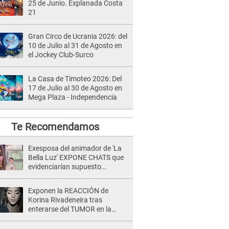
25 de Junio. Explanada Costa
21
Gran Circo de Ucrania 2026: del
10 de Julio al 31 de Agosto en
el Jockey Club-Surco
La Casa de Timoteo 2026: Del
17 de Julio al 30 de Agosto en
Mega Plaza - Independencia
Te Recomendamos
Exesposa del animador de 'La
Bella Luz' EXPONE CHATS que
evidenciarían supuesto
romance clandestino con Naldy
Saldaña, pese a tener pareja
Exponen la REACCIÓN de
Korina Rivadeneira tras
enterarse del TUMOR en la
cabeza de Mario Hart: "Ella
estaba muy..."