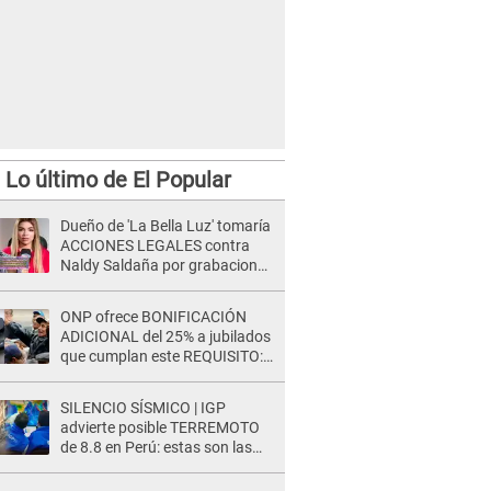
Lo último de El Popular
Dueño de 'La Bella Luz' tomaría
ACCIONES LEGALES contra
Naldy Saldaña por grabaciones
en su casa: "Lo determinará la
justicia"
ONP ofrece BONIFICACIÓN
ADICIONAL del 25% a jubilados
que cumplan este REQUISITO:
revisa si accedes aquí
SILENCIO SÍSMICO | IGP
advierte posible TERREMOTO
de 8.8 en Perú: estas son las
zonas más expuestas