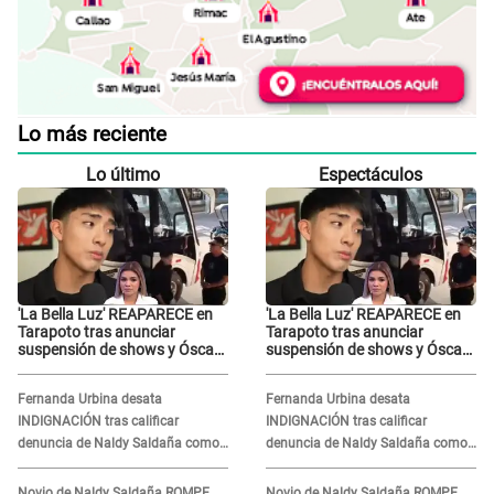
Lo más reciente
Lo último
Espectáculos
'La Bella Luz' REAPARECE en
'La Bella Luz' REAPARECE en
Tarapoto tras anunciar
Tarapoto tras anunciar
suspensión de shows y Óscar
suspensión de shows y Óscar
Junior se JUSTIFICA: "Por un
Junior se JUSTIFICA: "Por un
error no vamos a pagar todos"
error no vamos a pagar todos"
Fernanda Urbina desata
Fernanda Urbina desata
INDIGNACIÓN tras calificar
INDIGNACIÓN tras calificar
denuncia de Naldy Saldaña como
denuncia de Naldy Saldaña como
'acto bochornoso': "No es justo
'acto bochornoso': "No es justo
atacar a otra mujer"
atacar a otra mujer"
Novio de Naldy Saldaña ROMPE
Novio de Naldy Saldaña ROMPE