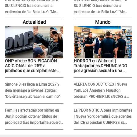
SU SILENCIO tras denuncia a
SU SILENCIO tras denuncia a
exdirector de 'La Bella Luz': "Me
exdirector de 'La Bella Luz': "Me
basta con que ella esté bien"
basta con que ella esté bien"
Actualidad
Mundo
ONP ofrece BONIFICACIÓN
HORROR en Walmart |
ADICIONAL del 25% a
Trabajador es DENUNCIADO
jubilados que cumplan este
por agresión sexual a una
REQUISITO: revisa si accedes
cliente y su respuesta
aquí
INDIGNÓ A TODOS
Simone Biles llega a Lima 2027 y
ALERTA CONDUCTORES | Nueva
deja mensaje a jóvenes atletas:
York, Los Ángeles y Houston
“Diviértanse y abracen el camino”
ordenan PROHIBIR LICENCIAS a
quienes no presenten ESTE
DOCUMENTO
Familias afectadas por sismo en
La PEOR NOTICIA para inmigrantes
Junín podrán obtener títulos de
| Nueva York permitirá que agentes
propiedad tras importante acuerdo
del ICE si puedan CUBRIRSE EL
de Cofopri
ROSTRO