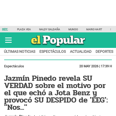
HOY:
PLAZA VEA
NALDY SALDAÑA
MUNDO
MARIO HART
SAM
ÚLTIMAS NOTICIAS
ESPECTÁCULOS
ACTUALIDAD
DEPORTES
Espectáculos
20 MAY 2026 | 17:39 H
Jazmín Pinedo revela SU
VERDAD sobre el motivo por
el que echó a Jota Benz y
provocó SU DESPIDO de 'EEG':
"Nos..."