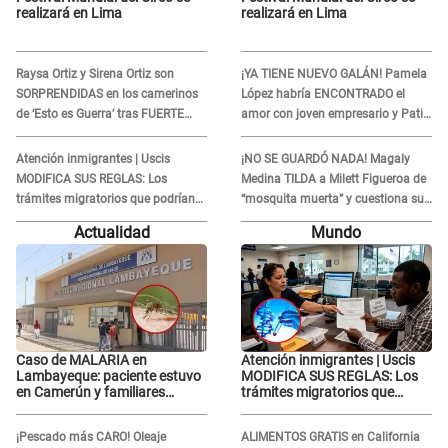
realizará en Lima
realizará en Lima
Raysa Ortiz y Sirena Ortiz son
¡YA TIENE NUEVO GALÁN! Pamela
SORPRENDIDAS en los camerinos
López habría ENCONTRADO el
de ‘Esto es Guerra’ tras FUERTE
amor con joven empresario y Pati
ENFRENTAMIENTO con Gabriel
Lorena la ECHA en VIVO
Moisés: “Gracias”
Atención inmigrantes | Uscis
¡NO SE GUARDÓ NADA! Magaly
MODIFICA SUS REGLAS: Los
Medina TILDA a Milett Figueroa de
trámites migratorios que podrían
“mosquita muerta” y cuestiona su
necesitar tu prueba de ADN
RECONCILIACIÓN con Marcelo
Actualidad
Mundo
Tinelli en TV argentina
Caso de MALARIA en
Atención inmigrantes | Uscis
Lambayeque: paciente estuvo
MODIFICA SUS REGLAS: Los
en Camerún y familiares
trámites migratorios que
denuncian demora en
podrían necesitar tu prueba de
tratamiento
ADN
¡Pescado más CARO! Oleaje
ALIMENTOS GRATIS en California