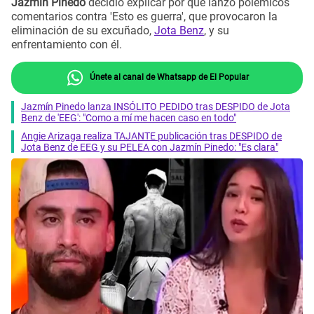
Jazmín Pinedo
decidió explicar por qué lanzó polémicos
comentarios contra 'Esto es guerra', que provocaron la
eliminación de su excuñado,
Jota Benz
, y su
enfrentamiento con él.
Únete al canal de Whatsapp de El Popular
Jazmín Pinedo lanza INSÓLITO PEDIDO tras DESPIDO de Jota
Benz de 'EEG': "Como a mí me hacen caso en todo"
Angie Arizaga realiza TAJANTE publicación tras DESPIDO de
Jota Benz de EEG y su PELEA con Jazmín Pinedo: "Es clara"