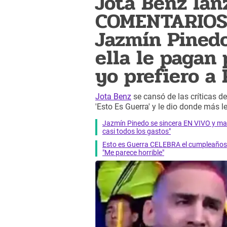
Jota Benz la
COMENTARIOS 
Jazmín Pined
ella le pagan 
yo prefiero a
Jota Benz
se cansó de las críticas d
'Esto Es Guerra' y le dio donde más 
Jazmín Pinedo se sincera EN VIVO y mand
casi todos los gastos"
Esto es Guerra CELEBRA el cumpleaños d
"Me parece horrible"