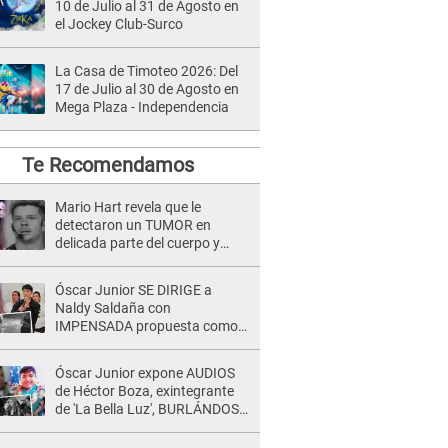
10 de Julio al 31 de Agosto en
el Jockey Club-Surco
La Casa de Timoteo 2026: Del
17 de Julio al 30 de Agosto en
Mega Plaza - Independencia
Te Recomendamos
Mario Hart revela que le
detectaron un TUMOR en
delicada parte del cuerpo y
expone diagnóstico: "Dolores
muy fuertes..."
Óscar Junior SE DIRIGE a
Naldy Saldaña con
IMPENSADA propuesta como
nuevo líder de 'La Bella Luz' tras
denuncia: "Otro tipo de ley..."
Óscar Junior expone AUDIOS
de Héctor Boza, exintegrante
de 'La Bella Luz', BURLÁNDOSE
de Anely Dávila tras acusarlo
de maltrato: "Grábame..."