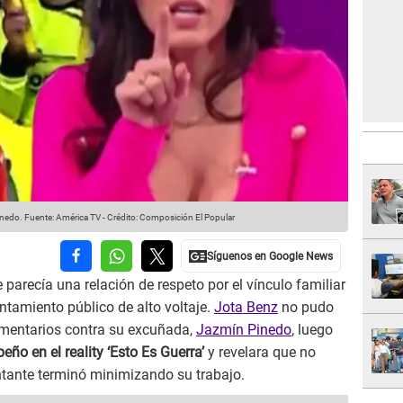
inedo.
Fuente: América TV
-
Crédito: Composición El Popular
 parecía una relación de respeto por el vínculo familiar
tamiento público de alto voltaje.
Jota Benz
no pudo
comentarios contra su excuñada,
Jazmín Pinedo
, luego
eño en el reality ‘Esto Es Guerra’
y revelara que no
cantante terminó minimizando su trabajo.