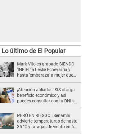
Lo último de El Popular
Mark Vito es grabado SIENDO
'INFIEL' a Leslie Echevarría y
hasta 'embaraza' a mujer que
sería su AMANTE: "¡Eres un
desgraciado! "
¡Atención afiliados! SIS otorga
beneficio económico y así
puedes consultar con tu DNI si
te corresponde
PERÚ EN RIESGO | Senamhi
advierte temperaturas de hasta
35 °C y ráfagas de viento en 6
regiones del país