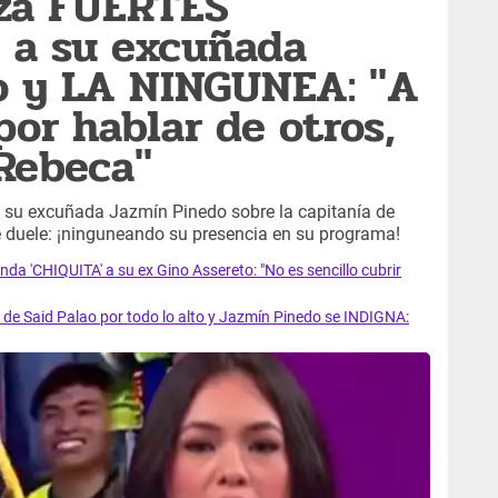
nza FUERTES
a su excuñada
o y LA NINGUNEA: "A
por hablar de otros,
 Rebeca"
e su excuñada Jazmín Pinedo sobre la capitanía de
le duele: ¡ninguneando su presencia en su programa!
a 'CHIQUITA' a su ex Gino Assereto: "No es sencillo cubrir
e Said Palao por todo lo alto y Jazmín Pinedo se INDIGNA: