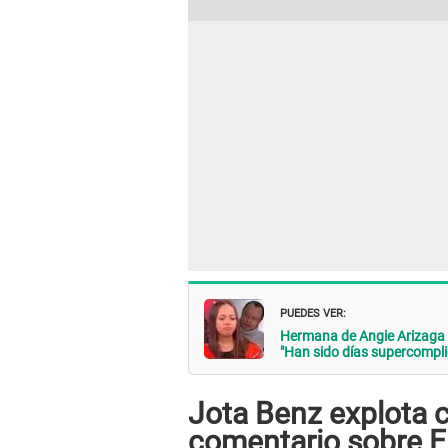
PUEDES VER:
Hermana de Angie Arizag
"Han sido días supercompli
Jota Benz explota 
comentario sobre 