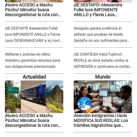
¡Nuevo ACCESO a Machu
¡SE DESTAPÓ! Alessandra
Picchu! Mincetur busca
Fuller luce IMPONENTE
descongestionar la ruta con
ANILLO y Flavia Laos
esta propuesta
‘DESENMASCARA’ a su novio
extranjero: “Es su colágeno”
¡SE DESTAPÓ! Alessandra Fuller
Abogado genera polémica al
luce IMPONENTE ANILLO y Flavia
señalar que pruebas de Naldy
Laos ‘DESENMASCARA’ a su novio
Saldaña no son suficientes para
extranjero: “Es su colágeno”
condenar a César Sánchez: "No
justifica ser un delito"
Militares y policías en retiro:
¡SE CONFIESA! Kenji Fujimori
Gobierno garantiza recursos para
REVELA su dura batalla contra la
sus obligaciones previsionales
DEPRESIÓN y conmueve al contar
qué hizo su esposa
Actualidad
Mundo
¡Nuevo ACCESO a Machu
Atención inmigrantes | Uscis
Picchu! Mincetur busca
MODIFICA SUS REGLAS: Los
descongestionar la ruta con
trámites migratorios que
esta propuesta
podrían necesitar tu prueba de
ADN