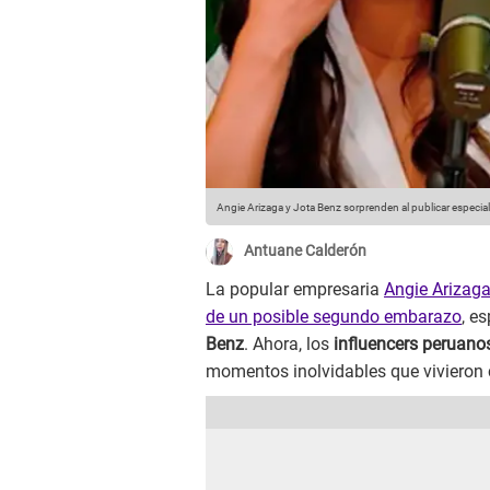
Angie Arizaga y Jota Benz sorprenden al publicar especi
Antuane Calderón
La popular empresaria
Angie Arizag
de un posible segundo embarazo
, e
Benz
. Ahora, los
influencers peruano
momentos inolvidables que vivieron c