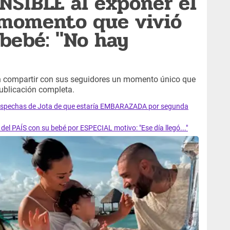
NSIBLE al exponer el
momento que vivió
 bebé: "No hay
n compartir con sus seguidores un momento único que
publicación completa.
ospechas de Jota de que estaría EMBARAZADA por segunda
del PAÍS con su bebé por ESPECIAL motivo: "Ese día llegó..."