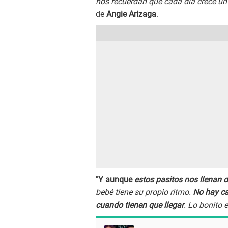
nos recuerdan que cada día crece un
de
Angie Arizaga
.
"
Y aunque
estos pasitos nos llenan 
bebé tiene su propio ritmo.
No hay ca
cuando tienen que llegar
. Lo bonito 