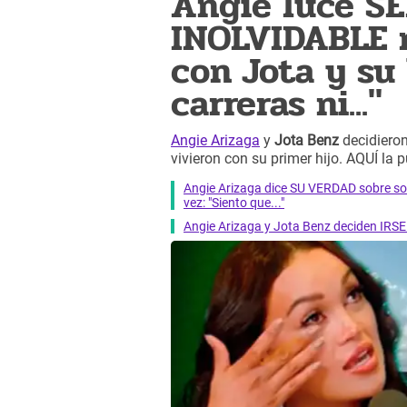
Angie luce SE
INOLVIDABLE 
con Jota y su
carreras ni..."
Angie Arizaga
y
Jota Benz
decidiero
vivieron con su primer hijo. AQUÍ la 
Angie Arizaga dice SU VERDAD sobre s
vez: "Siento que..."
Angie Arizaga y Jota Benz deciden IRSE 