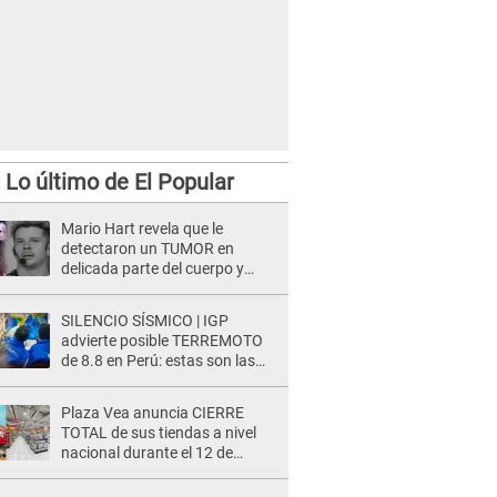
Lo último de El Popular
Mario Hart revela que le
detectaron un TUMOR en
delicada parte del cuerpo y
expone diagnóstico: "Dolores
muy fuertes..."
SILENCIO SÍSMICO | IGP
advierte posible TERREMOTO
de 8.8 en Perú: estas son las
zonas más expuestas
Plaza Vea anuncia CIERRE
TOTAL de sus tiendas a nivel
nacional durante el 12 de
agosto por este MOTIVO