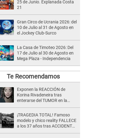
25 de Junio. Explanada Costa
21
Gran Circo de Ucrania 2026: del
10 de Julio al 31 de Agosto en
el Jockey Club-Surco
La Casa de Timoteo 2026: Del
17 de Julio al 30 de Agosto en
Mega Plaza - Independencia
Te Recomendamos
Exponen la REACCIÓN de
Korina Rivadeneira tras
enterarse del TUMOR en la
cabeza de Mario Hart: "Ella
estaba muy..."
¡TRAGEDIA TOTAL! Famoso
modelo y chico reality FALLECE
a los 37 años tras ACCIDENTE
durante la grabación de un
comercial