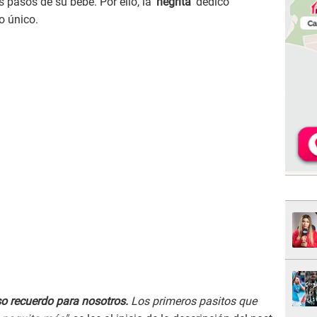
 pasos de su bebé. Por ello, la '
negrita
' dedicó
o único.
o recuerdo para nosotros.
Los primeros pasitos que