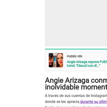
PUEDES VER:
Angie Arizaga expone FUER
tomó: "Discutí con él..."
Angie Arizaga conm
inolvidable moment
A través de sus cuentas de Instagra
donde se les aprecia
durante su últim