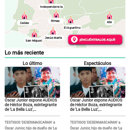
Lo más reciente
Lo último
Espectáculos
Óscar Junior expone AUDIOS
Óscar Junior expone AUDIOS
de Héctor Boza, exintegrante
de Héctor Boza, exintegrante
de 'La Bella Luz',
de 'La Bella Luz',
BURLÁNDOSE de Anely Dávila
BURLÁNDOSE de Anely Dávila
tras acusarlo de maltrato:
tras acusarlo de maltrato:
TESTIGOS 'DESENMASCARAN' a
TESTIGOS 'DESENMASCARAN' a
"Grábame..."
"Grábame..."
Óscar Junior, hijo de dueño de 'La
Óscar Junior, hijo de dueño de 'La