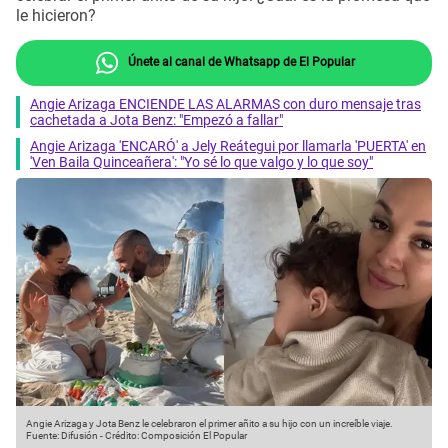
le hicieron?
Únete al canal de Whatsapp de El Popular
Angie Arizaga ENCIENDE LAS ALARMAS con duro mensaje tras
cachetada a Jota Benz: "Empezó a fallar"
Angie Arizaga 'ENCARÓ' a Jely Reátegui por llamarla 'PUERTA' en
'Ven Baila Quinceañera': "Yo sé lo que valgo y lo que soy"
Angie Arizaga y Jota Benz le celebraron el primer añito a su hijo con un increíble viaje.
Fuente: Difusión
-
Crédito: Composición El Popular