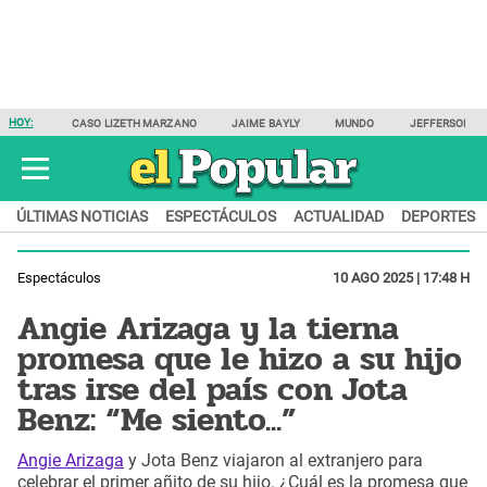
HOY:
CASO LIZETH MARZANO
JAIME BAYLY
MUNDO
JEFFERSON F
ÚLTIMAS NOTICIAS
ESPECTÁCULOS
ACTUALIDAD
DEPORTES
Espectáculos
10 AGO 2025 | 17:48 H
Angie Arizaga y la tierna
promesa que le hizo a su hijo
tras irse del país con Jota
Benz: “Me siento...”
Angie Arizaga
y Jota Benz viajaron al extranjero para
celebrar el primer añito de su hijo. ¿Cuál es la promesa que