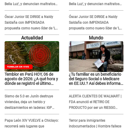
Bella Luz', y denuncian maltratos
Bella Luz', y denuncian maltratos
en la orquesta: "Los humilla..."
en la orquesta: "Los humilla..."
Óscar Junior SE DIRIGE a Naldy
Óscar Junior SE DIRIGE a Naldy
Saldaña con IMPENSADA
Saldaña con IMPENSADA
propuesta como nuevo líder de 'La
propuesta como nuevo líder de 'La
Bella Luz' tras denuncia: "Otro tipo
Bella Luz' tras denuncia: "Otro tipo
Actualidad
Mundo
de ley..."
de ley..."
Temblor en Perú HOY, 06 de
¿Tu familiar es un beneficiario
agosto de 2026: ¿A qué hora y
del Seguro Social o Medicare
dónde se registró el último
en EE.UU.? Así debes informar
sismo, según IGP?
sobre su muerte para EVITAR
COBROS
Sismo de 5.0 en Junín destruye
ALERTA CLIENTES DE WALMART |
viviendas, deja un herido y
FDA anunció el RETIRO DE
deslizamientos en laderas: IGP
PRODUCTO por ser un RIESGO
alerta sobre posibles réplicas
MORTAL para consumidores: ¿Cuál
es?
Papa León XIV VUELVE a Chiclayo:
Terror para inmigrantes
recorrerá seis lugares que
indocumentados | Hombre fallece