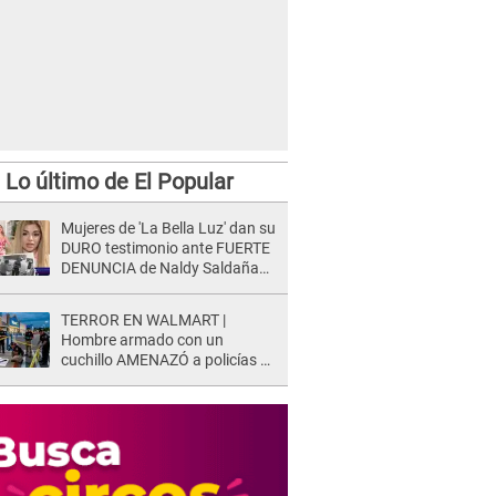
Lo último de El Popular
Mujeres de 'La Bella Luz' dan su
DURO testimonio ante FUERTE
DENUNCIA de Naldy Saldaña
contra director: "Cualquier
acusación de apañamiento..."
TERROR EN WALMART |
Hombre armado con un
cuchillo AMENAZÓ a policías y
clientes: Este fue su INSÓLITO
FINAL