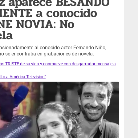
ez aparece BESANDO
ENTE a conocido
ENE NOVIA: No
ela
sionadamente al conocido actor Fernando Niño,
 no se encontraba en grabaciones de novela.
 más TRISTE de su vida y conmueve con desgarrador mensaje a
lto a América Televisión"