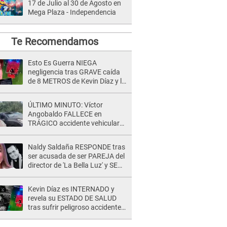
17 de Julio al 30 de Agosto en
Mega Plaza - Independencia
Te Recomendamos
Esto Es Guerra NIEGA
negligencia tras GRAVE caída
de 8 METROS de Kevin Díaz y lo
SEÑALAN: "No adoptó la
postura correcta"
ÚLTIMO MINUTO: Víctor
Angobaldo FALLECE en
TRÁGICO accidente vehicular
en Cañete y Patricia Alquinta lo
confirma
Naldy Saldaña RESPONDE tras
ser acusada de ser PAREJA del
director de 'La Bella Luz' y SE
QUIEBRA: "Quieren tapar lo
evidente..."
Kevin Díaz es INTERNADO y
revela su ESTADO DE SALUD
tras sufrir peligroso accidente
en 'EEG' y caer desde altura de
ocho metros