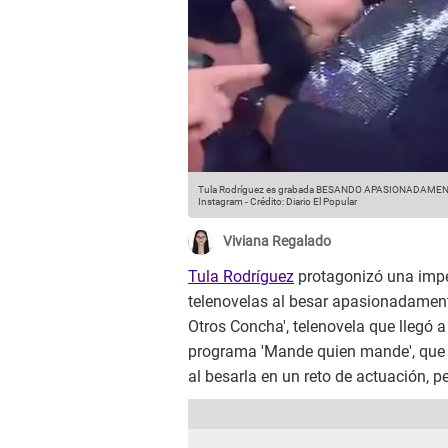
Tula Rodríguez es grabada BESANDO APASIONADAMENTE 
Instagram
-
Crédito: Diario El Popular
Viviana Regalado
Tula Rodríguez
protagonizó una impe
telenovelas al besar apasionadament
Otros Concha', telenovela que llegó a
programa 'Mande quien mande', que 
al besarla en un reto de actuación, p