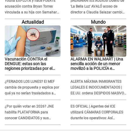
Youna EXPLOTA y hace FUERTE
¡INDIGNANTES AUDIOS! Dueño de
acusación contra Bryan Torres
'La Bella Luz' AVALÓ acoso de
vinculada a su hija con Samahara
director a Claudia Salazar cambio
Lobatón: "Le volvió a..."
de darle TEMAS musicales:
Actualidad
Mundo
"Depende..."
Vacunación CONTRA el
ALARMA EN WALMART | Una
DENGUE: estas son las
sencilla acción de un menor
regiones priorizadas por el
movilizó a la POLICÍA e
Minsa
iniciaron una investigación por
lo hallado: ¿Qué ocurrió?
¿FERIADOS LOS LUNES? El MEF
ALERTA MÁXIMA INMIGRANTES
cambia de propuesta y explica por
LEGALES E INDOCUMENTADOS |
qué ya no serían trasladados a
EE.UU. ordena DESPIDOS MASIVOS
viernes
y DEPORTACIONES a estos
extranjeros
¿Por quién votar en 2026? JNE
ES OFICIAL | Agentes del ICE
habilita PLATAFORMA para
utilizará CÁMARAS CORPORALES
conocer CANDIDATOS y sus
durante los operativos: Así
propuestas
afectará a inmigrantes