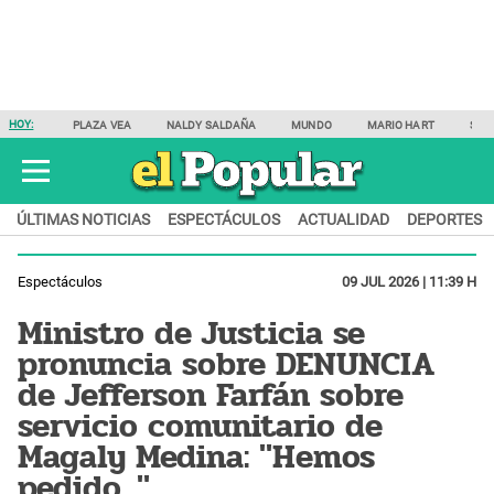
HOY:
PLAZA VEA
NALDY SALDAÑA
MUNDO
MARIO HART
SAM
ÚLTIMAS NOTICIAS
ESPECTÁCULOS
ACTUALIDAD
DEPORTES
Espectáculos
09 JUL 2026 | 11:39 H
Ministro de Justicia se
pronuncia sobre DENUNCIA
de Jefferson Farfán sobre
servicio comunitario de
Magaly Medina: "Hemos
pedido..."