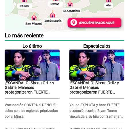
Lo más reciente
Lo último
Espectáculos
¡ESCÁNDALO! Sirena Ortiz y
¡ESCÁNDALO! Sirena Ortiz y
Gabriel Meneses
Gabriel Meneses
protagonizaron FUERTE
protagonizaron FUERTE
DISCUSIÓN en vivo en ‘Esto es
DISCUSIÓN en vivo en ‘Esto es
Guerra’: “Ya no quiero...”
Guerra’: “Ya no quiero...”
Vacunación CONTRA el DENGUE:
Youna EXPLOTA y hace FUERTE
estas son las regiones priorizadas
acusación contra Bryan Torres
por el Minsa
vinculada a su hija con Samahara
Lobatón: "Le volvió a..."