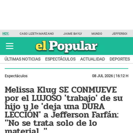
HOY:
CASO LIZETH MARZANO
JAIME BAYLY
MUNDO
JEFFERSON F
ÚLTIMAS NOTICIAS
ESPECTÁCULOS
ACTUALIDAD
DEPORTES
Espectáculos
08 JUL 2026 | 16:12 H
Melissa Klug SE CONMUEVE
por el LUJOSO 'trabajo' de su
hijo y le 'deja una DURA
LECCIÓN' a Jefferson Farfán:
"No se trata solo de lo
material..."