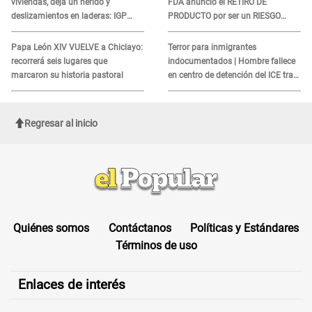
viviendas, deja un herido y
FDA anunció el RETIRO DE
deslizamientos en laderas: IGP
PRODUCTO por ser un RIESGO
alerta sobre posibles réplicas
MORTAL para consumidores: ¿Cuál
es?
Papa León XIV VUELVE a Chiclayo:
Terror para inmigrantes
recorrerá seis lugares que
indocumentados | Hombre fallece
marcaron su historia pastoral
en centro de detención del ICE tras
sufrir una "emergencia médica"
Regresar al inicio
Quiénes somos
Contáctanos
Políticas y Estándares
Términos de uso
Enlaces de interés