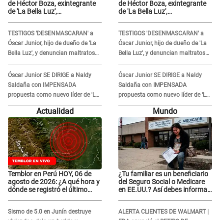
de Héctor Boza, exintegrante
de Héctor Boza, exintegrante
de 'La Bella Luz',
de 'La Bella Luz',
BURLÁNDOSE de Anely Dávila
BURLÁNDOSE de Anely Dávila
tras acusarlo de maltrato:
tras acusarlo de maltrato:
TESTIGOS 'DESENMASCARAN' a
TESTIGOS 'DESENMASCARAN' a
"Grábame..."
"Grábame..."
Óscar Junior, hijo de dueño de 'La
Óscar Junior, hijo de dueño de 'La
Bella Luz', y denuncian maltratos
Bella Luz', y denuncian maltratos
en la orquesta: "Los humilla..."
en la orquesta: "Los humilla..."
Óscar Junior SE DIRIGE a Naldy
Óscar Junior SE DIRIGE a Naldy
Saldaña con IMPENSADA
Saldaña con IMPENSADA
propuesta como nuevo líder de 'La
propuesta como nuevo líder de 'La
Bella Luz' tras denuncia: "Otro tipo
Bella Luz' tras denuncia: "Otro tipo
Actualidad
Mundo
de ley..."
de ley..."
Temblor en Perú HOY, 06 de
¿Tu familiar es un beneficiario
agosto de 2026: ¿A qué hora y
del Seguro Social o Medicare
dónde se registró el último
en EE.UU.? Así debes informar
sismo, según IGP?
sobre su muerte para EVITAR
COBROS
Sismo de 5.0 en Junín destruye
ALERTA CLIENTES DE WALMART |