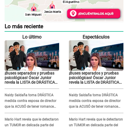
Lo más reciente
Lo último
Espectáculos
¡Buses separados y pruebas
¡Buses separados y pruebas
psicológicas! Óscar Junior
psicológicas! Óscar Junior
revela la LISTA de DRÁSTICAS
revela la LISTA de DRÁSTICAS
medidas para prevenir acoso
medidas para prevenir acoso
en 'La Bella Luz' tras caso
en 'La Bella Luz' tras caso
Naldy Saldaña toma DRÁSTICA
Naldy Saldaña toma DRÁSTICA
Naldy Saldaña
Naldy Saldaña
medida contra esposa de director
medida contra esposa de director
que la ACUSÓ de tener romance
que la ACUSÓ de tener romance
con él: "Muy triste..."
con él: "Muy triste..."
Mario Hart revela que le detectaron
Mario Hart revela que le detectaron
un TUMOR en delicada parte del
un TUMOR en delicada parte del