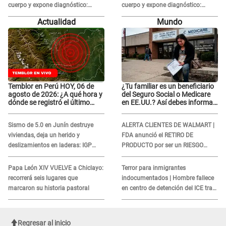
cuerpo y expone diagnóstico:
cuerpo y expone diagnóstico:
"Dolores muy fuertes..."
"Dolores muy fuertes..."
Actualidad
Mundo
Temblor en Perú HOY, 06 de
¿Tu familiar es un beneficiario
agosto de 2026: ¿A qué hora y
del Seguro Social o Medicare
dónde se registró el último
en EE.UU.? Así debes informar
sismo, según IGP?
sobre su muerte para EVITAR
COBROS
Sismo de 5.0 en Junín destruye
ALERTA CLIENTES DE WALMART |
viviendas, deja un herido y
FDA anunció el RETIRO DE
deslizamientos en laderas: IGP
PRODUCTO por ser un RIESGO
alerta sobre posibles réplicas
MORTAL para consumidores: ¿Cuál
es?
Papa León XIV VUELVE a Chiclayo:
Terror para inmigrantes
recorrerá seis lugares que
indocumentados | Hombre fallece
marcaron su historia pastoral
en centro de detención del ICE tras
sufrir una "emergencia médica"
Regresar al inicio