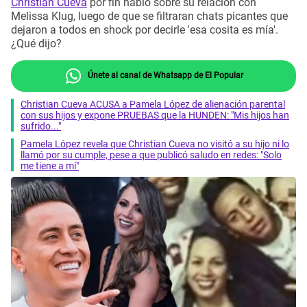
Christian Cueva
por fin habló sobre su relación con
Melissa Klug, luego de que se filtraran chats picantes que
dejaron a todos en shock por decirle 'esa cosita es mía'.
¿Qué dijo?
Únete al canal de Whatsapp de El Popular
Christian Cueva ACUSA a Pamela López de alienación parental
con sus hijos y expone PRUEBAS que la HUNDEN: "Mis hijos han
sufrido..."
Pamela López revela que Christian Cueva no visitó a su hijo ni lo
llamó por su cumple, pese a que publicó saludo en redes: "Solo
me tiene a mí"