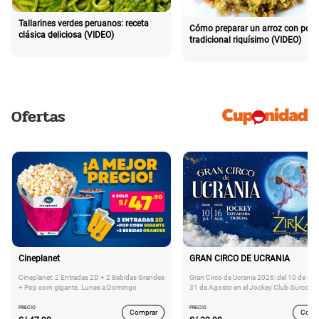
Tallarines verdes peruanos: receta
Cómo preparar un arroz con poll
clásica deliciosa (VIDEO)
tradicional riquísimo (VIDEO)
Ofertas
Cineplanet
GRAN CIRCO DE UCRANIA
Cineplanet: 2 Entradas 2D + 2 Bebidas Grandes
Gran Circo de Ucrania 2026: del 10 de Juli
+ Pop corn gigante. Lunes a Domingo
31 de Agosto en el Jockey Club-Surco
PRECIO
PRECIO
Comprar
Comp