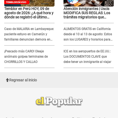
Temblor en Perú HOY, 09 de
Atención inmigrantes | Uscis
agosto de 2026: ¿A qué hora y
MODIFICA SUS REGLAS: Los
dónde se registró el último
trámites migratorios que
sismo, según IGP?
podrían necesitar tu prueba de
ADN
Caso de MALARIA en Lambayeque:
ALIMENTOS GRATIS en California
paciente estuvo en Camerún y
desde el 10 al 13 de agosto: Estos
familiares denuncian demora en
son los LUGARES y horarios para
tratamiento
recibir la ayuda
¡Pescado más CARO! Oleaje
ICE en los aeropuertos de EE.UU.:
anómalo golpea terminales de
Los DOCUMENTOS CLAVE que
CHORRILLOS Y CALLAO
debe tener un inmigrante al viajar
Regresar al inicio