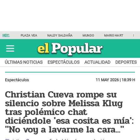
HOY:
PLAZA VEA
NALDY SALDAÑA
MUNDO
MARIO HART
SAM
ÚLTIMAS NOTICIAS
ESPECTÁCULOS
ACTUALIDAD
DEPORTES
Espectáculos
11 MAY 2026 | 18:39 H
Christian Cueva rompe su
silencio sobre Melissa Klug
tras polémico chat
diciéndole 'esa cosita es mía':
"No voy a lavarme la cara..."