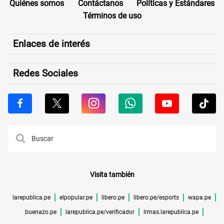
Quiénes somos
Contáctanos
Políticas y Estándares
Términos de uso
Enlaces de interés
Redes Sociales
Visita también
larepublica.pe
elpopular.pe
libero.pe
libero.pe/esports
wapa.pe
buenazo.pe
larepublica.pe/verificador
lrmas.larepublica.pe