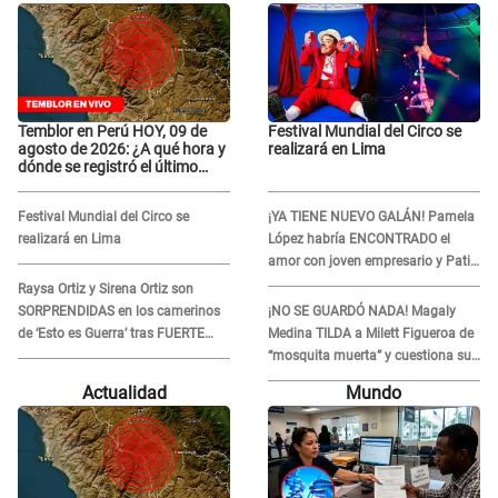
Temblor en Perú HOY, 09 de
Festival Mundial del Circo se
agosto de 2026: ¿A qué hora y
realizará en Lima
dónde se registró el último
sismo, según IGP?
Festival Mundial del Circo se
¡YA TIENE NUEVO GALÁN! Pamela
realizará en Lima
López habría ENCONTRADO el
amor con joven empresario y Pati
Lorena la ECHA en VIVO
Raysa Ortiz y Sirena Ortiz son
SORPRENDIDAS en los camerinos
¡NO SE GUARDÓ NADA! Magaly
de ‘Esto es Guerra’ tras FUERTE
Medina TILDA a Milett Figueroa de
ENFRENTAMIENTO con Gabriel
“mosquita muerta” y cuestiona su
Moisés: “Gracias”
RECONCILIACIÓN con Marcelo
Actualidad
Mundo
Tinelli en TV argentina