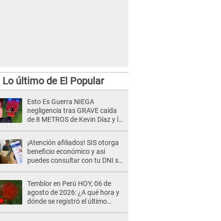
Lo último de El Popular
Esto Es Guerra NIEGA
negligencia tras GRAVE caída
de 8 METROS de Kevin Díaz y lo
SEÑALAN: "No adoptó la
postura correcta"
¡Atención afiliados! SIS otorga
beneficio económico y así
puedes consultar con tu DNI si
te corresponde
Temblor en Perú HOY, 06 de
agosto de 2026: ¿A qué hora y
dónde se registró el último
sismo, según IGP?