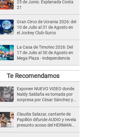
25 de Junio. Explanada Costa
21
Gran Circo de Ucrania 2026: del
10 de Julio al 31 de Agosto en
el Jockey Club-Surco
La Casa de Timoteo 2026: Del
17 de Julio al 30 de Agosto en
Mega Plaza - Independencia
Te Recomendamos
Exponen NUEVO VIDEO donde
Naldy Saldaña es tomada por
sorpresa por César Sánchez y
ella evidencia su REACCIÓN: Le
agarró la mano
Claudia Salazar, cantante de
Papillón difunde AUDIO y revela
presunto acoso del HERMANO
del director musical de La Bella
Luz: "Me quedé asustada, en