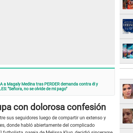
CA a Magaly Medina tras PERDER demanda contra él y
: "Señora, no se olvide de mi pago"
pa con dolorosa confesión
re sus seguidores luego de compartir un extenso y
es, donde habló abiertamente del complicado
futbolista, pareja de Melissa Klug, decidió sincerarse