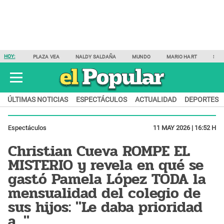
HOY:
PLAZA VEA
NALDY SALDAÑA
MUNDO
MARIO HART
SAM
ÚLTIMAS NOTICIAS
ESPECTÁCULOS
ACTUALIDAD
DEPORTES
Espectáculos
11 MAY 2026 | 16:52 H
Christian Cueva ROMPE EL
MISTERIO y revela en qué se
gastó Pamela López TODA la
mensualidad del colegio de
sus hijos: "Le daba prioridad
a..."