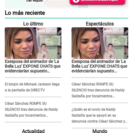
Lo más reciente
Lo último
Espectáculos
Exesposa del animador de 'La
Exesposa del animador de 'La
Bella Luz' EXPONE CHATS que
Bella Luz' EXPONE CHATS que
evidenciarían supuesto
evidenciarían supuesto
romance clandestino con
romance clandestino con
Naldy Saldaña, pese a tener
Naldy Saldaña, pese a tener
El biopic de Michael Jackson llega
César Sánchez ROMPE SU
pareja
pareja
a la pantalla de DIRECTV
SILENCIO tras denuncia de Naldy
Saldaña por tocamientos
indebidos: "Pido respetar la
César Sánchez ROMPE SU
presunción de inocencia"
SILENCIO tras denuncia de Naldy
¿Quién es el novio de Naldy
Saldaña por tocamientos
Saldaña que la apoyó en su
indebidos: "Pido respetar la
denuncia contra César Sánchez y
presunción de inocencia"
confrontó al dueño de 'La Bella
Actualidad
Mundo