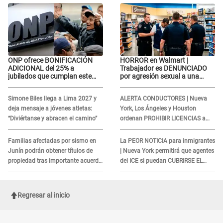
Luz'?
ONP ofrece BONIFICACIÓN
HORROR en Walmart |
ADICIONAL del 25% a
Trabajador es DENUNCIADO
jubilados que cumplan este
por agresión sexual a una
REQUISITO: revisa si accedes
cliente y su respuesta
aquí
INDIGNÓ A TODOS
Simone Biles llega a Lima 2027 y
ALERTA CONDUCTORES | Nueva
deja mensaje a jóvenes atletas:
York, Los Ángeles y Houston
“Diviértanse y abracen el camino”
ordenan PROHIBIR LICENCIAS a
quienes no presenten ESTE
DOCUMENTO
Familias afectadas por sismo en
La PEOR NOTICIA para inmigrantes
Junín podrán obtener títulos de
| Nueva York permitirá que agentes
propiedad tras importante acuerdo
del ICE si puedan CUBRIRSE EL
de Cofopri
ROSTRO
Regresar al inicio