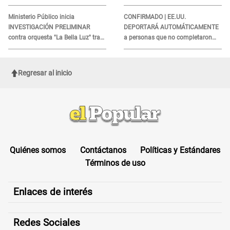
obtener el beneficio economico
esto reveló la autopsia que le
realizaron
Ministerio Público inicia
CONFIRMADO | EE.UU.
INVESTIGACIÓN PRELIMINAR
DEPORTARÁ AUTOMÁTICAMENTE
contra orquesta "La Bella Luz" tras
a personas que no completaron
DENUNCIA de Naldy Saldaña
este formulario clave
Regresar al inicio
Quiénes somos
Contáctanos
Políticas y Estándares
Términos de uso
Enlaces de interés
Redes Sociales