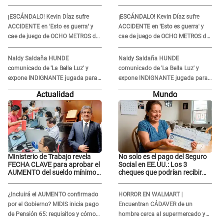
en 'La Bella Luz' por parte de
en 'La Bella Luz' por parte de
director
director
¡ESCÁNDALO! Kevin Díaz sufre
¡ESCÁNDALO! Kevin Díaz sufre
ACCIDENTE en 'Esto es guerra' y
ACCIDENTE en 'Esto es guerra' y
cae de juego de OCHO METROS de
cae de juego de OCHO METROS de
altura: "La colchoneta se rompe..."
altura: "La colchoneta se rompe..."
Naldy Saldaña HUNDE
Naldy Saldaña HUNDE
comunicado de 'La Bella Luz' y
comunicado de 'La Bella Luz' y
expone INDIGNANTE jugada para
expone INDIGNANTE jugada para
DEFENDER a director: "Que he
DEFENDER a director: "Que he
Actualidad
Mundo
tenido algo..."
tenido algo..."
Ministerio de Trabajo revela
No solo es el pago del Seguro
FECHA CLAVE para aprobar el
Social en EE.UU.: Los 3
AUMENTO del sueldo mínimo:
cheques que podrían recibir
"Tenemos que activar..."
millones de personas en
agosto
¿Incluirá el AUMENTO confirmado
HORROR EN WALMART |
por el Gobierno? MIDIS inicia pago
Encuentran CÁDAVER de un
de Pensión 65: requisitos y cómo
hombre cerca al supermercado y