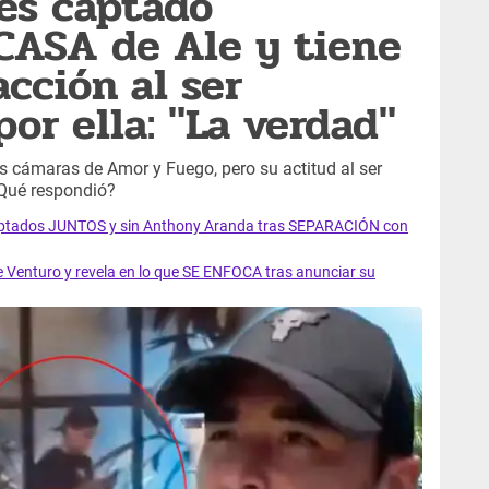
es captado
ASA de Ale y tiene
cción al ser
r ella: "La verdad"
s cámaras de Amor y Fuego, pero su actitud al ser
Qué respondió?
aptados JUNTOS y sin Anthony Aranda tras SEPARACIÓN con
enturo y revela en lo que SE ENFOCA tras anunciar su