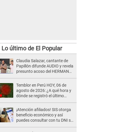
Lo último de El Popular
Claudia Salazar, cantante de
Papillón difunde AUDIO y revela
presunto acoso del HERMANO
del director musical de La Bella
Luz: "Me quedé asustada, en
Temblor en Perú HOY, 06 de
shock"
agosto de 2026: ¿A qué hora y
dónde se registró el último
sismo, según IGP?
¡Atención afiliados! SIS otorga
beneficio económico y así
puedes consultar con tu DNI si
te corresponde