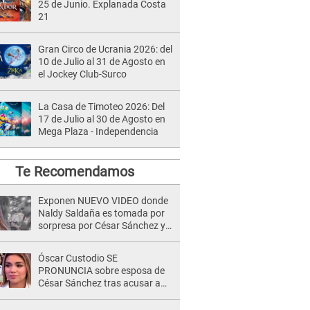
25 de Junio. Explanada Costa
21
Gran Circo de Ucrania 2026: del
10 de Julio al 31 de Agosto en
el Jockey Club-Surco
La Casa de Timoteo 2026: Del
17 de Julio al 30 de Agosto en
Mega Plaza - Independencia
Te Recomendamos
Exponen NUEVO VIDEO donde
Naldy Saldaña es tomada por
sorpresa por César Sánchez y
ella evidencia su REACCIÓN: Le
agarró la mano
Óscar Custodio SE
PRONUNCIA sobre esposa de
César Sánchez tras acusar a
Naldy Saldaña de ser PAREJA
del músico: "Lo dejo en manos