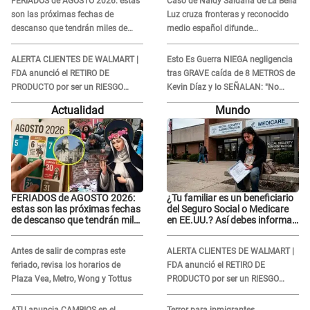
FERIADOS de AGOSTO 2026: estas
Caso de Naldy Saldaña de La Bella
corazón está roto..."
son las próximas fechas de
Luz cruza fronteras y reconocido
descanso que tendrán miles de
medio español difunde
peruanos
INDIGNANTE video: "Un hombre
semicalvo que le dobla la edad"
ALERTA CLIENTES DE WALMART |
Esto Es Guerra NIEGA negligencia
FDA anunció el RETIRO DE
tras GRAVE caída de 8 METROS de
PRODUCTO por ser un RIESGO
Kevin Díaz y lo SEÑALAN: "No
MORTAL para consumidores: ¿Cuál
adoptó la postura correcta"
Actualidad
Mundo
es?
FERIADOS de AGOSTO 2026:
¿Tu familiar es un beneficiario
estas son las próximas fechas
del Seguro Social o Medicare
de descanso que tendrán miles
en EE.UU.? Así debes informar
de peruanos
sobre su muerte para EVITAR
COBROS
Antes de salir de compras este
ALERTA CLIENTES DE WALMART |
feriado, revisa los horarios de
FDA anunció el RETIRO DE
Plaza Vea, Metro, Wong y Tottus
PRODUCTO por ser un RIESGO
MORTAL para consumidores: ¿Cuál
es?
ATU anuncia CAMBIOS en el
Terror para inmigrantes