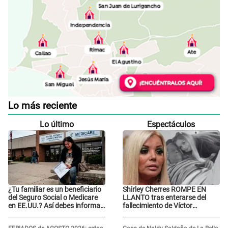
Lo más reciente
Lo último
Espectáculos
¿Tu familiar es un beneficiario
Shirley Cherres ROMPE EN
del Seguro Social o Medicare
LLANTO tras enterarse del
en EE.UU.? Así debes informar
fallecimiento de Víctor
sobre su muerte para EVITAR
Angobaldo y deja
COBROS
DESGARRADOR mensaje: "Mi