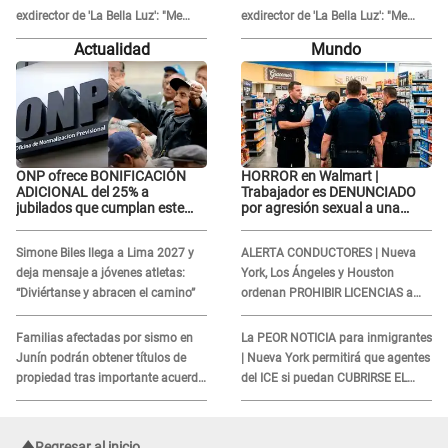
exdirector de 'La Bella Luz': "Me
exdirector de 'La Bella Luz': "Me
basta con que ella esté bien"
basta con que ella esté bien"
Actualidad
Mundo
ONP ofrece BONIFICACIÓN
HORROR en Walmart |
ADICIONAL del 25% a
Trabajador es DENUNCIADO
jubilados que cumplan este
por agresión sexual a una
REQUISITO: revisa si accedes
cliente y su respuesta
aquí
INDIGNÓ A TODOS
Simone Biles llega a Lima 2027 y
ALERTA CONDUCTORES | Nueva
deja mensaje a jóvenes atletas:
York, Los Ángeles y Houston
“Diviértanse y abracen el camino”
ordenan PROHIBIR LICENCIAS a
quienes no presenten ESTE
DOCUMENTO
Familias afectadas por sismo en
La PEOR NOTICIA para inmigrantes
Junín podrán obtener títulos de
| Nueva York permitirá que agentes
propiedad tras importante acuerdo
del ICE si puedan CUBRIRSE EL
de Cofopri
ROSTRO
Regresar al inicio