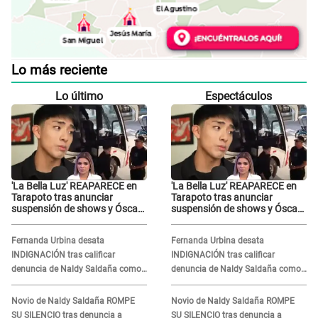
Lo más reciente
Lo último
Espectáculos
'La Bella Luz' REAPARECE en
'La Bella Luz' REAPARECE en
Tarapoto tras anunciar
Tarapoto tras anunciar
suspensión de shows y Óscar
suspensión de shows y Óscar
Junior se JUSTIFICA: "Por un
Junior se JUSTIFICA: "Por un
error no vamos a pagar todos"
error no vamos a pagar todos"
Fernanda Urbina desata
Fernanda Urbina desata
INDIGNACIÓN tras calificar
INDIGNACIÓN tras calificar
denuncia de Naldy Saldaña como
denuncia de Naldy Saldaña como
'acto bochornoso': "No es justo
'acto bochornoso': "No es justo
atacar a otra mujer"
atacar a otra mujer"
Novio de Naldy Saldaña ROMPE
Novio de Naldy Saldaña ROMPE
SU SILENCIO tras denuncia a
SU SILENCIO tras denuncia a