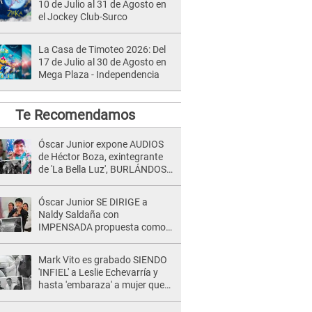
10 de Julio al 31 de Agosto en
el Jockey Club-Surco
La Casa de Timoteo 2026: Del
17 de Julio al 30 de Agosto en
Mega Plaza - Independencia
Te Recomendamos
Óscar Junior expone AUDIOS
de Héctor Boza, exintegrante
de 'La Bella Luz', BURLÁNDOSE
de Anely Dávila tras acusarlo
de maltrato: "Grábame..."
Óscar Junior SE DIRIGE a
Naldy Saldaña con
IMPENSADA propuesta como
nuevo líder de 'La Bella Luz' tras
denuncia: "Otro tipo de ley..."
Mark Vito es grabado SIENDO
'INFIEL' a Leslie Echevarría y
hasta 'embaraza' a mujer que
sería su AMANTE: "¡Eres un
desgraciado! "