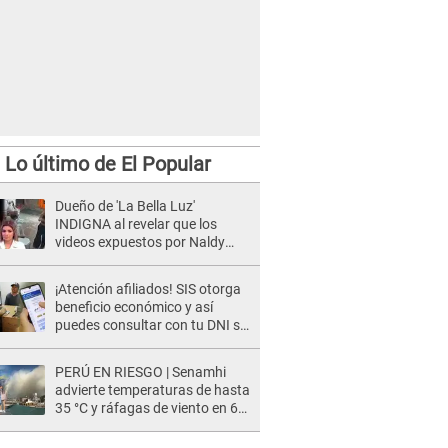
Lo último de El Popular
Dueño de 'La Bella Luz'
INDIGNA al revelar que los
videos expuestos por Naldy
Saldaña pueden ser EDITADOS:
"Yo tengo sus dos visitas..."
¡Atención afiliados! SIS otorga
beneficio económico y así
puedes consultar con tu DNI si
te corresponde
PERÚ EN RIESGO | Senamhi
advierte temperaturas de hasta
35 °C y ráfagas de viento en 6
regiones del país