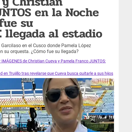
y Christian
NTOS en la Noche
 fue su
llegada al estadio
he Garcilaso en el Cusco donde Pamela López
n su orquesta. ¿Cómo fue su llegada?
r IMÁGENES de Christian Cueva y Pamela Franco JUNTOS:
en Trujillo tras revelarse que Cueva busca quitarle a sus hijos