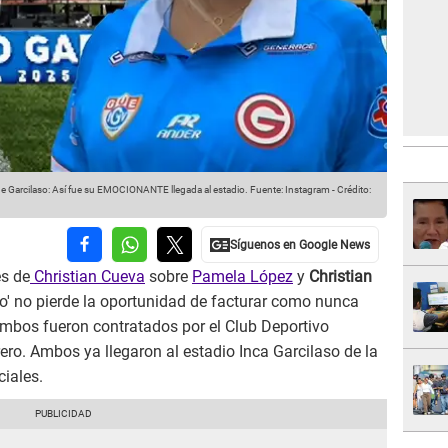
 Garcilaso: Así fue su EMOCIONANTE llegada al estadio.
Fuente: Instagram
-
Crédito:
es de
Christian Cueva
sobre
Pamela López
y
Christian
no' no pierde la oportunidad de facturar como nunca
ambos fueron contratados por el Club Deportivo
ero. Ambos ya llegaron al estadio Inca Garcilaso de la
ciales.