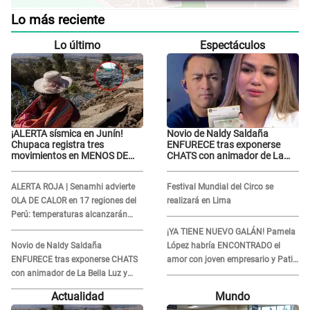
Lo más reciente
Lo último
Espectáculos
¡ALERTA sísmica en Junín!
Novio de Naldy Saldaña
Chupaca registra tres
ENFURECE tras exponerse
movimientos en MENOS DE
CHATS con animador de La
SIETE HORAS
Bella Luz y ADVIERTE:
"Estúp@&# que cree que..."
ALERTA ROJA | Senamhi advierte
Festival Mundial del Circo se
OLA DE CALOR en 17 regiones del
realizará en Lima
Perú: temperaturas alcanzarán
hasta los 37 °C
¡YA TIENE NUEVO GALÁN! Pamela
Novio de Naldy Saldaña
López habría ENCONTRADO el
ENFURECE tras exponerse CHATS
amor con joven empresario y Pati
con animador de La Bella Luz y
Lorena la ECHA en VIVO
ADVIERTE: "Estúp@&# que cree
Actualidad
Mundo
que..."