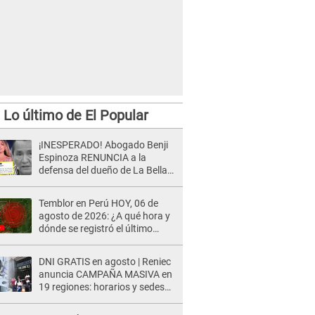
Lo último de El Popular
¡INESPERADO! Abogado Benji
Espinoza RENUNCIA a la
defensa del dueño de La Bella
Luz tras difusión de POLÉMICO
audio: "Nada que defender"
Temblor en Perú HOY, 06 de
agosto de 2026: ¿A qué hora y
dónde se registró el último
sismo, según IGP?
DNI GRATIS en agosto | Reniec
anuncia CAMPAÑA MASIVA en
19 regiones: horarios y sedes
oficiales