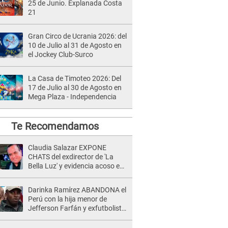
25 de Junio. Explanada Costa
21
Gran Circo de Ucrania 2026: del
10 de Julio al 31 de Agosto en
el Jockey Club-Surco
La Casa de Timoteo 2026: Del
17 de Julio al 30 de Agosto en
Mega Plaza - Independencia
Te Recomendamos
Claudia Salazar EXPONE
CHATS del exdirector de 'La
Bella Luz' y evidencia acoso e
insistencia: "Vas a estar
conmigo, no pasa nada"
Darinka Ramírez ABANDONA el
Perú con la hija menor de
Jefferson Farfán y exfutbolista
REACCIONA: "A ti que..."