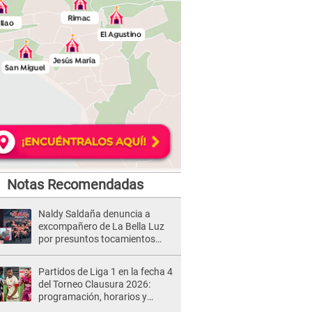
Notas Recomendadas
Naldy Saldaña denuncia a
excompañero de La Bella Luz
por presuntos tocamientos
indebidos e intento de besarla
Partidos de Liga 1 en la fecha 4
del Torneo Clausura 2026:
programación, horarios y
dónde ver