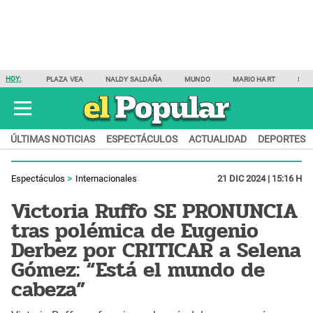
HOY:
PLAZA VEA
NALDY SALDAÑA
MUNDO
MARIO HART
SAM
ÚLTIMAS NOTICIAS
ESPECTÁCULOS
ACTUALIDAD
DEPORTES
Espectáculos
Internacionales
21 DIC 2024 | 15:16 H
Victoria Ruffo SE PRONUNCIA
tras polémica de Eugenio
Derbez por CRITICAR a Selena
Gómez: “Está el mundo de
cabeza”