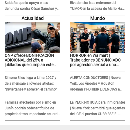
Saldaña que la apoyó en su
Rivadeneira tras enterarse del
denuncia contra César Sánchez y
TUMOR en la cabeza de Mario Hart:
confrontó al dueño de 'La Bella
"Ella estaba muy..."
Actualidad
Mundo
Luz'?
ONP ofrece BONIFICACIÓN
HORROR en Walmart |
ADICIONAL del 25% a
Trabajador es DENUNCIADO
jubilados que cumplan este
por agresión sexual a una
REQUISITO: revisa si accedes
cliente y su respuesta
aquí
INDIGNÓ A TODOS
Simone Biles llega a Lima 2027 y
ALERTA CONDUCTORES | Nueva
deja mensaje a jóvenes atletas:
York, Los Ángeles y Houston
“Diviértanse y abracen el camino”
ordenan PROHIBIR LICENCIAS a
quienes no presenten ESTE
DOCUMENTO
Familias afectadas por sismo en
La PEOR NOTICIA para inmigrantes
Junín podrán obtener títulos de
| Nueva York permitirá que agentes
propiedad tras importante acuerdo
del ICE si puedan CUBRIRSE EL
de Cofopri
ROSTRO