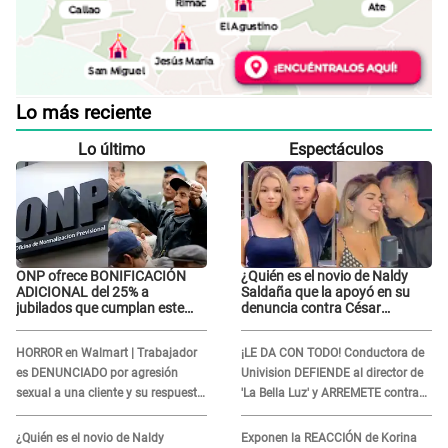
Lo más reciente
Lo último
Espectáculos
ONP ofrece BONIFICACIÓN
¿Quién es el novio de Naldy
ADICIONAL del 25% a
Saldaña que la apoyó en su
jubilados que cumplan este
denuncia contra César
REQUISITO: revisa si accedes
Sánchez y confrontó al dueño
aquí
de 'La Bella Luz'?
HORROR en Walmart | Trabajador
¡LE DA CON TODO! Conductora de
es DENUNCIADO por agresión
Univision DEFIENDE al director de
sexual a una cliente y su respuesta
'La Bella Luz' y ARREMETE contra
INDIGNÓ A TODOS
Naldy Saldaña: “Muchas
amantes...”
¿Quién es el novio de Naldy
Exponen la REACCIÓN de Korina