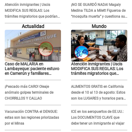
Moisés: “Gracias”
Atención inmigrantes | Uscis
¡NO SE GUARDÓ NADA! Magaly
MODIFICA SUS REGLAS: Los
Medina TILDA a Milett Figueroa de
trámites migratorios que podrían
“mosquita muerta” y cuestiona su
necesitar tu prueba de ADN
RECONCILIACIÓN con Marcelo
Actualidad
Mundo
Tinelli en TV argentina
Caso de MALARIA en
Atención inmigrantes | Uscis
Lambayeque: paciente estuvo
MODIFICA SUS REGLAS: Los
en Camerún y familiares
trámites migratorios que
denuncian demora en
podrían necesitar tu prueba de
tratamiento
ADN
¡Pescado más CARO! Oleaje
ALIMENTOS GRATIS en California
anómalo golpea terminales de
desde el 10 al 13 de agosto: Estos
CHORRILLOS Y CALLAO
son los LUGARES y horarios para
recibir la ayuda
Vacunación CONTRA el DENGUE:
ICE en los aeropuertos de EE.UU.:
estas son las regiones priorizadas
Los DOCUMENTOS CLAVE que
por el Minsa
debe tener un inmigrante al viajar