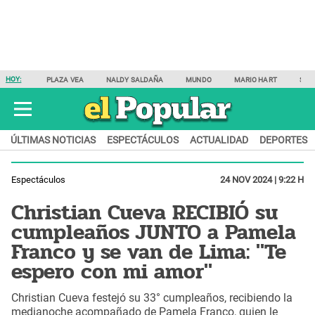
HOY:
PLAZA VEA
NALDY SALDAÑA
MUNDO
MARIO HART
SAM
ÚLTIMAS NOTICIAS
ESPECTÁCULOS
ACTUALIDAD
DEPORTES
Espectáculos
24 NOV 2024 | 9:22 H
Christian Cueva RECIBIÓ su
cumpleaños JUNTO a Pamela
Franco y se van de Lima: "Te
espero con mi amor"
Christian Cueva festejó su 33° cumpleaños, recibiendo la
medianoche acompañado de Pamela Franco, quien le