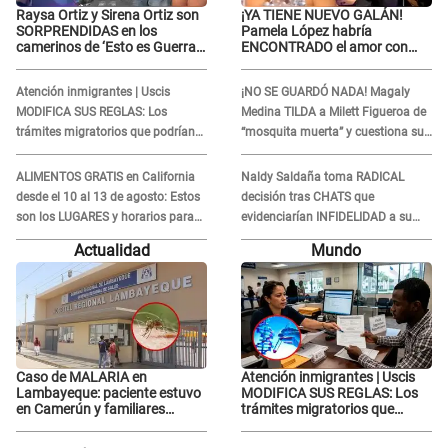
Raysa Ortiz y Sirena Ortiz son
¡YA TIENE NUEVO GALÁN!
SORPRENDIDAS en los
Pamela López habría
camerinos de ‘Esto es Guerra’
ENCONTRADO el amor con
tras FUERTE
joven empresario y Pati Lorena
ENFRENTAMIENTO con
la ECHA en VIVO
Atención inmigrantes | Uscis
¡NO SE GUARDÓ NADA! Magaly
Gabriel Moisés: “Gracias”
MODIFICA SUS REGLAS: Los
Medina TILDA a Milett Figueroa de
trámites migratorios que podrían
“mosquita muerta” y cuestiona su
necesitar tu prueba de ADN
RECONCILIACIÓN con Marcelo
Tinelli en TV argentina
ALIMENTOS GRATIS en California
Naldy Saldaña toma RADICAL
desde el 10 al 13 de agosto: Estos
decisión tras CHATS que
son los LUGARES y horarios para
evidenciarían INFIDELIDAD a su
recibir la ayuda
novio con animador de 'La Bella
Actualidad
Mundo
Luz': "Un día..."
Caso de MALARIA en
Atención inmigrantes | Uscis
Lambayeque: paciente estuvo
MODIFICA SUS REGLAS: Los
en Camerún y familiares
trámites migratorios que
denuncian demora en
podrían necesitar tu prueba de
tratamiento
ADN