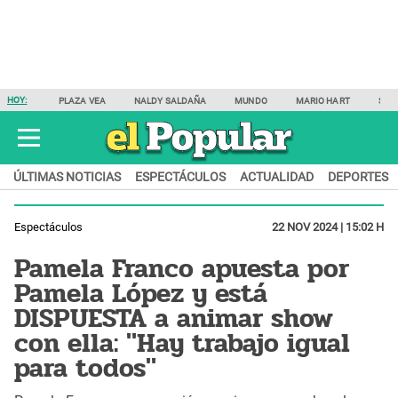
HOY:
PLAZA VEA
NALDY SALDAÑA
MUNDO
MARIO HART
SAM
ÚLTIMAS NOTICIAS
ESPECTÁCULOS
ACTUALIDAD
DEPORTES
Espectáculos
22 NOV 2024 | 15:02 H
Pamela Franco apuesta por
Pamela López y está
DISPUESTA a animar show
con ella: "Hay trabajo igual
para todos"