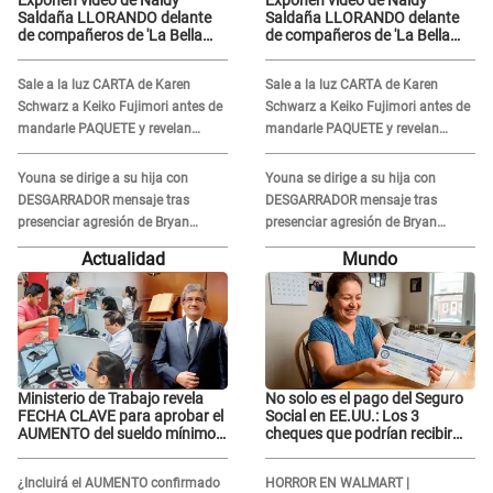
Exponen video de Naldy
Exponen video de Naldy
Saldaña LLORANDO delante
Saldaña LLORANDO delante
de compañeros de 'La Bella
de compañeros de 'La Bella
Luz' y director denunciado: "La
Luz' y director denunciado: "La
gente que te da de comer"
gente que te da de comer"
Sale a la luz CARTA de Karen
Sale a la luz CARTA de Karen
Schwarz a Keiko Fujimori antes de
Schwarz a Keiko Fujimori antes de
mandarle PAQUETE y revelan
mandarle PAQUETE y revelan
intermediario: "En el cargo..."
intermediario: "En el cargo..."
Youna se dirige a su hija con
Youna se dirige a su hija con
DESGARRADOR mensaje tras
DESGARRADOR mensaje tras
presenciar agresión de Bryan
presenciar agresión de Bryan
Torres a Samahara Lobatón:
Torres a Samahara Lobatón:
Actualidad
Mundo
"Perdóname mi amor"
"Perdóname mi amor"
Ministerio de Trabajo revela
No solo es el pago del Seguro
FECHA CLAVE para aprobar el
Social en EE.UU.: Los 3
AUMENTO del sueldo mínimo:
cheques que podrían recibir
"Tenemos que activar..."
millones de personas en
agosto
¿Incluirá el AUMENTO confirmado
HORROR EN WALMART |