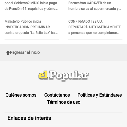
por el Gobierno? MIDIS inicia pago
Encuentran CÁDAVER de un
de Pensión 65: requisitos y cómo
hombre cerca al supermercado y
obtener el beneficio economico
esto reveló la autopsia que le
realizaron
Ministerio Público inicia
CONFIRMADO | EE.UU.
INVESTIGACIÓN PRELIMINAR
DEPORTARÁ AUTOMÁTICAMENTE
contra orquesta "La Bella Luz" tras
a personas que no completaron
DENUNCIA de Naldy Saldaña
este formulario clave
Regresar al inicio
Quiénes somos
Contáctanos
Políticas y Estándares
Términos de uso
Enlaces de interés