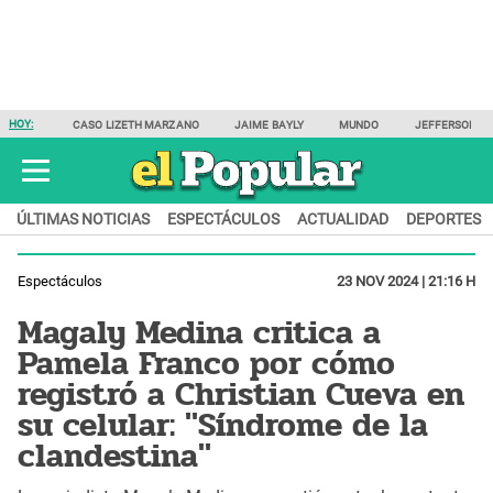
HOY:
CASO LIZETH MARZANO
JAIME BAYLY
MUNDO
JEFFERSON F
ÚLTIMAS NOTICIAS
ESPECTÁCULOS
ACTUALIDAD
DEPORTES
Espectáculos
23 NOV 2024 | 21:16 H
Magaly Medina critica a
Pamela Franco por cómo
registró a Christian Cueva en
su celular: "Síndrome de la
clandestina"