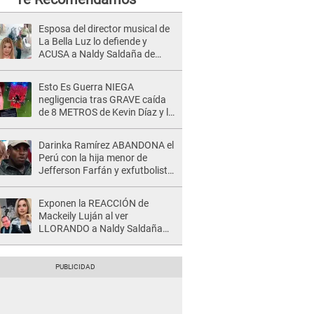
Esposa del director musical de
La Bella Luz lo defiende y
ACUSA a Naldy Saldaña de
tener una relación con él y
otros integrantes
Esto Es Guerra NIEGA
negligencia tras GRAVE caída
de 8 METROS de Kevin Díaz y lo
SEÑALAN: "No adoptó la
postura correcta"
Darinka Ramírez ABANDONA el
Perú con la hija menor de
Jefferson Farfán y exfutbolista
REACCIONA: "A ti que..."
Exponen la REACCIÓN de
Mackeily Luján al ver
LLORANDO a Naldy Saldaña
tras AGRESIÓN de director de
'La Bella Luz': Esto hizo