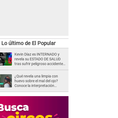
Lo último de El Popular
Kevin Díaz es INTERNADO y
revela su ESTADO DE SALUD
tras sufrir peligroso accidente
en 'EEG' y caer desde altura de
ocho metros
¿Qué revela una limpia con
huevo sobre el mal del ojo?
Conoce la interpretación
completa