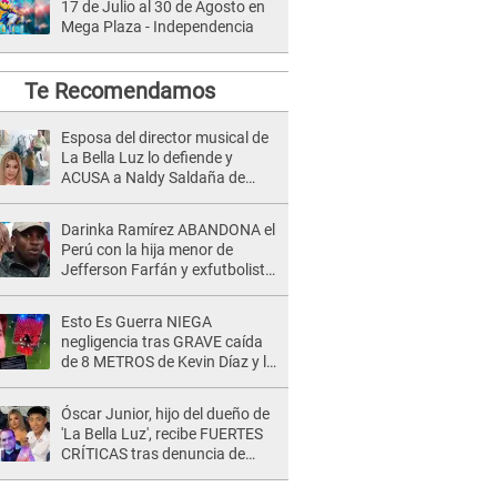
17 de Julio al 30 de Agosto en
Mega Plaza - Independencia
Te Recomendamos
Esposa del director musical de
La Bella Luz lo defiende y
ACUSA a Naldy Saldaña de
tener una relación con él y
otros integrantes
Darinka Ramírez ABANDONA el
Perú con la hija menor de
Jefferson Farfán y exfutbolista
REACCIONA: "A ti que..."
Esto Es Guerra NIEGA
negligencia tras GRAVE caída
de 8 METROS de Kevin Díaz y lo
SEÑALAN: "No adoptó la
postura correcta"
Óscar Junior, hijo del dueño de
'La Bella Luz', recibe FUERTES
CRÍTICAS tras denuncia de
Naldy Saldaña contra su tío:
"Cómplice"