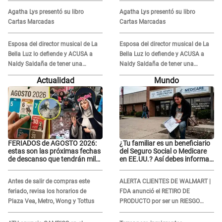
VIDEOS: "No hay necesidad de
VIDEOS: "No hay necesidad de
Agatha Lys presentó su libro
Agatha Lys presentó su libro
grabar"
grabar"
Cartas Marcadas
Cartas Marcadas
Esposa del director musical de La
Esposa del director musical de La
Bella Luz lo defiende y ACUSA a
Bella Luz lo defiende y ACUSA a
Naldy Saldaña de tener una
Naldy Saldaña de tener una
relación con él y otros integrantes
relación con él y otros integrantes
Actualidad
Mundo
FERIADOS de AGOSTO 2026:
¿Tu familiar es un beneficiario
estas son las próximas fechas
del Seguro Social o Medicare
de descanso que tendrán miles
en EE.UU.? Así debes informar
de peruanos
sobre su muerte para EVITAR
COBROS
Antes de salir de compras este
ALERTA CLIENTES DE WALMART |
feriado, revisa los horarios de
FDA anunció el RETIRO DE
Plaza Vea, Metro, Wong y Tottus
PRODUCTO por ser un RIESGO
MORTAL para consumidores: ¿Cuál
es?