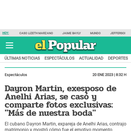
HOY:
CASO LIZETH MARZANO
JAIME BAYLY
MUNDO
JEFFERSON F
ÚLTIMAS NOTICIAS
ESPECTÁCULOS
ACTUALIDAD
DEPORTES
Espectáculos
20 ENE 2023 | 8:32 H
Dayron Martin, exesposo de
Anelhi Arias, se casó y
comparte fotos exclusivas:
"Más de nuestra boda"
El cubano Dayron Martin, expareja de Anelhi Arias, contrajo
matrimonio y mostró cómo fue el emotivo momento