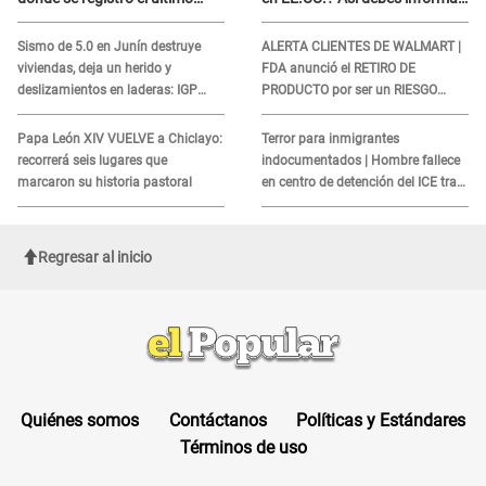
sismo, según IGP?
sobre su muerte para EVITAR
COBROS
Sismo de 5.0 en Junín destruye
ALERTA CLIENTES DE WALMART |
viviendas, deja un herido y
FDA anunció el RETIRO DE
deslizamientos en laderas: IGP
PRODUCTO por ser un RIESGO
alerta sobre posibles réplicas
MORTAL para consumidores: ¿Cuál
es?
Papa León XIV VUELVE a Chiclayo:
Terror para inmigrantes
recorrerá seis lugares que
indocumentados | Hombre fallece
marcaron su historia pastoral
en centro de detención del ICE tras
sufrir una "emergencia médica"
Regresar al inicio
Quiénes somos
Contáctanos
Políticas y Estándares
Términos de uso