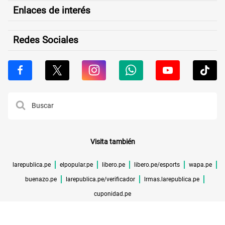
Enlaces de interés
Redes Sociales
Visita también
larepublica.pe
elpopular.pe
libero.pe
libero.pe/esports
wapa.pe
buenazo.pe
larepublica.pe/verificador
lrmas.larepublica.pe
cuponidad.pe
©TODOS LOS DERECHOS RESERVADOS -
2026