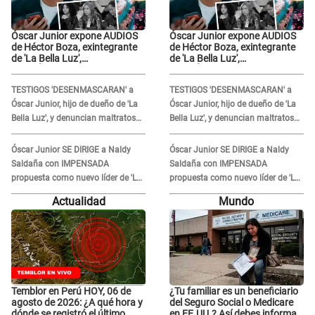
Óscar Junior expone AUDIOS
Óscar Junior expone AUDIOS
de Héctor Boza, exintegrante
de Héctor Boza, exintegrante
de 'La Bella Luz',
de 'La Bella Luz',
BURLÁNDOSE de Anely Dávila
BURLÁNDOSE de Anely Dávila
tras acusarlo de maltrato:
tras acusarlo de maltrato:
TESTIGOS 'DESENMASCARAN' a
TESTIGOS 'DESENMASCARAN' a
"Grábame..."
"Grábame..."
Óscar Junior, hijo de dueño de 'La
Óscar Junior, hijo de dueño de 'La
Bella Luz', y denuncian maltratos
Bella Luz', y denuncian maltratos
en la orquesta: "Los humilla..."
en la orquesta: "Los humilla..."
Óscar Junior SE DIRIGE a Naldy
Óscar Junior SE DIRIGE a Naldy
Saldaña con IMPENSADA
Saldaña con IMPENSADA
propuesta como nuevo líder de 'La
propuesta como nuevo líder de 'La
Bella Luz' tras denuncia: "Otro tipo
Bella Luz' tras denuncia: "Otro tipo
Actualidad
Mundo
de ley..."
de ley..."
Temblor en Perú HOY, 06 de
¿Tu familiar es un beneficiario
agosto de 2026: ¿A qué hora y
del Seguro Social o Medicare
dónde se registró el último
en EE.UU.? Así debes informar