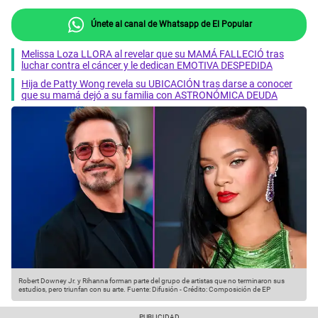
Únete al canal de Whatsapp de El Popular
Melissa Loza LLORA al revelar que su MAMÁ FALLECIÓ tras
luchar contra el cáncer y le dedican EMOTIVA DESPEDIDA
Hija de Patty Wong revela su UBICACIÓN tras darse a conocer
que su mamá dejó a su familia con ASTRONÓMICA DEUDA
Robert Downey Jr. y Rihanna forman parte del grupo de artistas que no terminaron sus
estudios, pero triunfan con su arte.
Fuente: Difusión
-
Crédito: Composición de EP