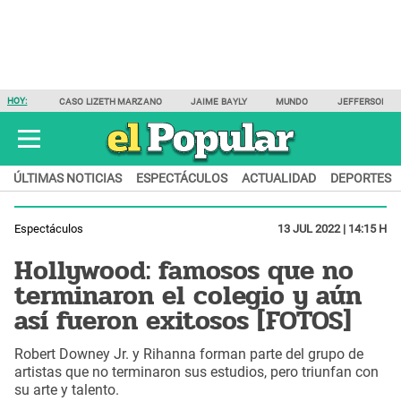
HOY:
CASO LIZETH MARZANO
JAIME BAYLY
MUNDO
JEFFERSON F
ÚLTIMAS NOTICIAS
ESPECTÁCULOS
ACTUALIDAD
DEPORTES
Espectáculos
13 JUL 2022 | 14:15 H
Hollywood: famosos que no
terminaron el colegio y aún
así fueron exitosos [FOTOS]
Robert Downey Jr. y Rihanna forman parte del grupo de
artistas que no terminaron sus estudios, pero triunfan con
su arte y talento.