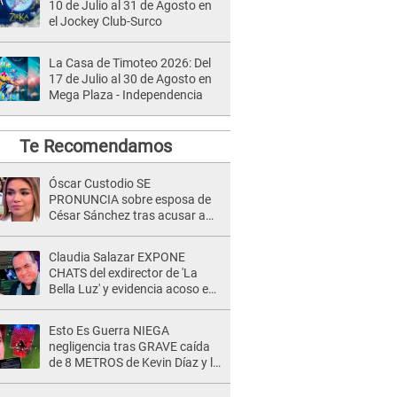
10 de Julio al 31 de Agosto en
el Jockey Club-Surco
La Casa de Timoteo 2026: Del
17 de Julio al 30 de Agosto en
Mega Plaza - Independencia
Te Recomendamos
Óscar Custodio SE
PRONUNCIA sobre esposa de
César Sánchez tras acusar a
Naldy Saldaña de ser PAREJA
del músico: "Lo dejo en manos
Claudia Salazar EXPONE
de la justicia"
CHATS del exdirector de 'La
Bella Luz' y evidencia acoso e
insistencia: "Vas a estar
conmigo, no pasa nada"
Esto Es Guerra NIEGA
negligencia tras GRAVE caída
de 8 METROS de Kevin Díaz y lo
SEÑALAN: "No adoptó la
postura correcta"