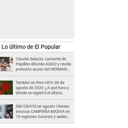
Lo último de El Popular
Claudia Salazar, cantante de
Papillón difunde AUDIO y revela
presunto acoso del HERMANO
del director musical de La Bella
Luz: "Me quedé asustada, en
Temblor en Perú HOY, 06 de
shock"
agosto de 2026: ¿A qué hora y
dónde se registró el último
sismo, según IGP?
DNI GRATIS en agosto | Reniec
anuncia CAMPAÑA MASIVA en
19 regiones: horarios y sedes
oficiales