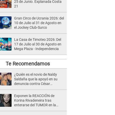
25 de Junio. Explanada Costa
21
Gran Circo de Ucrania 2026: del
10 de Julio al 31 de Agosto en
el Jockey Club-Surco
La Casa de Timoteo 2026: Del
17 de Julio al 30 de Agosto en
Mega Plaza - Independencia
Te Recomendamos
¿Quién es el novio de Naldy
Saldaña que la apoyó en su
denuncia contra César
Sánchez y confrontó al dueño
de 'La Bella Luz'?
Exponen la REACCIÓN de
Korina Rivadeneira tras
enterarse del TUMOR en la
cabeza de Mario Hart: "Ella
estaba muy..."