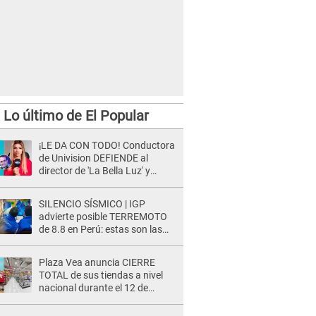
Lo último de El Popular
¡LE DA CON TODO! Conductora
de Univision DEFIENDE al
director de 'La Bella Luz' y
ARREMETE contra Naldy
Saldaña: “Muchas amantes...”
SILENCIO SÍSMICO | IGP
advierte posible TERREMOTO
de 8.8 en Perú: estas son las
zonas más expuestas
Plaza Vea anuncia CIERRE
TOTAL de sus tiendas a nivel
nacional durante el 12 de
agosto por este MOTIVO