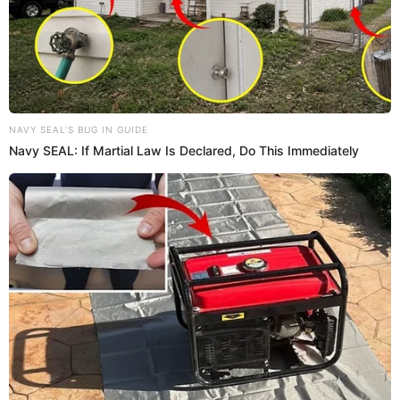
Colombia, Perú 4:00 p.m.
República Dominicana: 5:00 p.m.
Chile: 5:00 p.m.
México: 4:00 p.m.
Argentina: 6:00 p.m.
Panamá: 5:00 p.m.