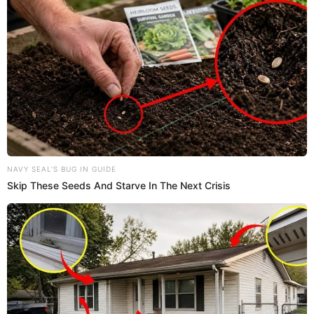
Twitter
de los premios,
podrás ver el show en vivo a través
de TNT Latinoamérica o HTV
, para sintonizar ambos
canales se debe de contar con servicio de cable. Además,
podrás sintonizar el evento vía streaming en LosHeat.TV.
El evento empezará a partir de las 4 de la tarde en horario
peruana, pero si vives en otro país en la siguiente lista te
indicamos los respectivos horarios.