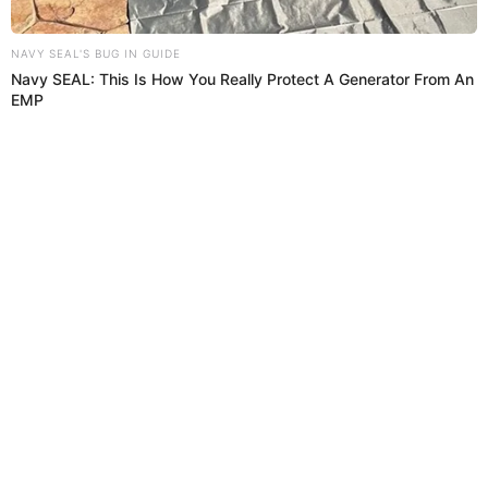
PUEDES VER:
Yahaira Plasencia es nominada como "Mejor artista
tropical" en los Premios Heat: "Gracias Perú"
¿A quién se enfrenta Yahaira
Plasencia en los Premios Heat 2022?
La salsera e
intérprete de "Y le dije no", "Ulala", y otros
temas está nominada a la categoría "mejor Artista
Tropical",
compitiendo directamente contra artistas de la
talla de
Romeo Santos
,
Gilberto Santa Rosa
,
Marc Anthony,
entre otros grandes de la música latina, a continuación la
lista completa de posibles ganadores en esta mención de