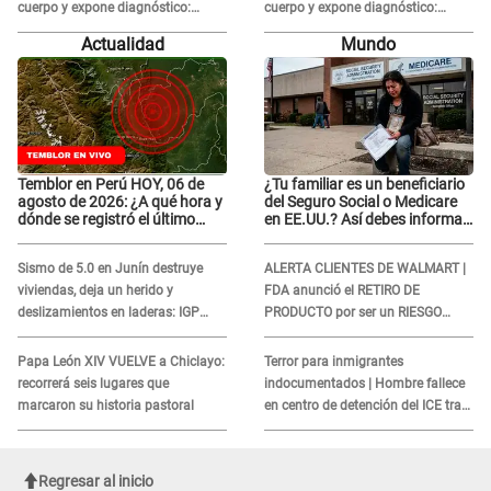
cuerpo y expone diagnóstico:
cuerpo y expone diagnóstico:
"Dolores muy fuertes..."
"Dolores muy fuertes..."
Actualidad
Mundo
Temblor en Perú HOY, 06 de
¿Tu familiar es un beneficiario
agosto de 2026: ¿A qué hora y
del Seguro Social o Medicare
dónde se registró el último
en EE.UU.? Así debes informar
sismo, según IGP?
sobre su muerte para EVITAR
COBROS
Sismo de 5.0 en Junín destruye
ALERTA CLIENTES DE WALMART |
viviendas, deja un herido y
FDA anunció el RETIRO DE
deslizamientos en laderas: IGP
PRODUCTO por ser un RIESGO
alerta sobre posibles réplicas
MORTAL para consumidores: ¿Cuál
es?
Papa León XIV VUELVE a Chiclayo:
Terror para inmigrantes
recorrerá seis lugares que
indocumentados | Hombre fallece
marcaron su historia pastoral
en centro de detención del ICE tras
sufrir una "emergencia médica"
Regresar al inicio