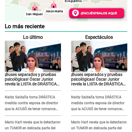
Lo más reciente
Lo último
Espectáculos
¡Buses separados y pruebas
¡Buses separados y pruebas
psicológicas! Óscar Junior
psicológicas! Óscar Junior
revela la LISTA de DRÁSTICAS
revela la LISTA de DRÁSTICAS
medidas para prevenir acoso
medidas para prevenir acoso
en 'La Bella Luz' tras caso
en 'La Bella Luz' tras caso
Naldy Saldaña toma DRÁSTICA
Naldy Saldaña toma DRÁSTICA
Naldy Saldaña
Naldy Saldaña
medida contra esposa de director
medida contra esposa de director
que la ACUSÓ de tener romance
que la ACUSÓ de tener romance
con él: "Muy triste..."
con él: "Muy triste..."
Mario Hart revela que le detectaron
Mario Hart revela que le detectaron
un TUMOR en delicada parte del
un TUMOR en delicada parte del