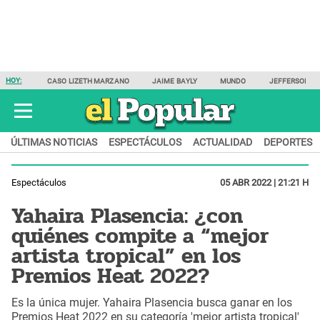
HOY:
CASO LIZETH MARZANO
JAIME BAYLY
MUNDO
JEFFERSON F
ÚLTIMAS NOTICIAS
ESPECTÁCULOS
ACTUALIDAD
DEPORTES
Espectáculos
05 ABR 2022 | 21:21 H
Yahaira Plasencia: ¿con
quiénes compite a “mejor
artista tropical” en los
Premios Heat 2022?
Es la única mujer. Yahaira Plasencia busca ganar en los
Premios Heat 2022 en su categoría 'mejor artista tropical'