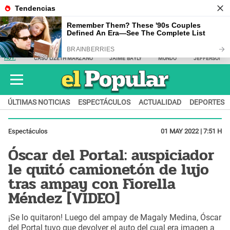
HOY:
CASO LIZETH MARZANO
JAIME BAYLY
MUNDO
JEFFERSON F
ÚLTIMAS NOTICIAS
ESPECTÁCULOS
ACTUALIDAD
DEPORTES
Espectáculos
01 MAY 2022 | 7:51 H
Óscar del Portal: auspiciador
le quitó camionetón de lujo
tras ampay con Fiorella
Méndez [VIDEO]
¡Se lo quitaron! Luego del ampay de Magaly Medina, Óscar
del Portal tuvo que devolver el auto del cual era imagen a