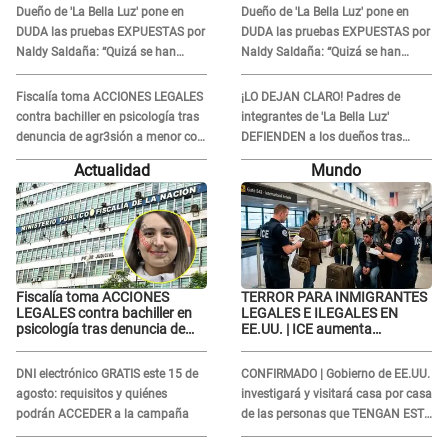
Dueño de 'La Bella Luz' pone en
Dueño de 'La Bella Luz' pone en
DUDA las pruebas EXPUESTAS por
DUDA las pruebas EXPUESTAS por
Naldy Saldaña: “Quizá se han
Naldy Saldaña: “Quizá se han
editado...”
editado...”
Fiscalía toma ACCIONES LEGALES
¡LO DEJAN CLARO! Padres de
contra bachiller en psicología tras
integrantes de 'La Bella Luz'
denuncia de agr3sión a menor con
DEFIENDEN a los dueños tras
autismo
denuncia: “Nunca vimos nada...”
Actualidad
Mundo
Fiscalía toma ACCIONES
TERROR PARA INMIGRANTES
LEGALES contra bachiller en
LEGALES E ILEGALES EN
psicología tras denuncia de
EE.UU. | ICE aumenta
agr3sión a menor con autismo
operativos y arrestos a
extranjeros en aeropuertos
DNI electrónico GRATIS este 15 de
CONFIRMADO | Gobierno de EE.UU.
agosto: requisitos y quiénes
investigará y visitará casa por casa
podrán ACCEDER a la campaña
de las personas que TENGAN ESTE
TRABAJO