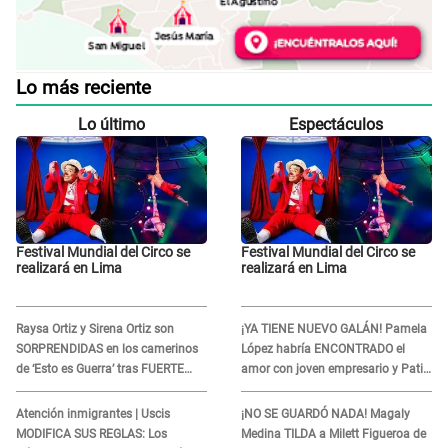
Lo más reciente
Lo último
Espectáculos
Festival Mundial del Circo se
Festival Mundial del Circo se
realizará en Lima
realizará en Lima
Raysa Ortiz y Sirena Ortiz son
¡YA TIENE NUEVO GALÁN! Pamela
SORPRENDIDAS en los camerinos
López habría ENCONTRADO el
de ‘Esto es Guerra’ tras FUERTE
amor con joven empresario y Pati
ENFRENTAMIENTO con Gabriel
Lorena la ECHA en VIVO
Moisés: “Gracias”
Atención inmigrantes | Uscis
¡NO SE GUARDÓ NADA! Magaly
MODIFICA SUS REGLAS: Los
Medina TILDA a Milett Figueroa de