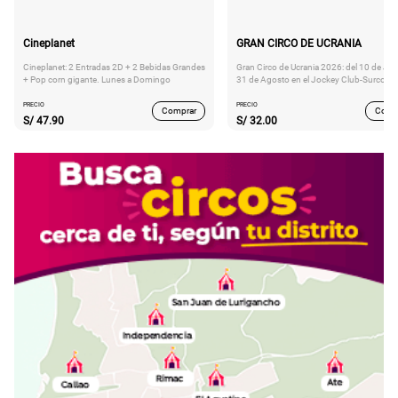
Cineplanet
GRAN CIRCO DE UCRANIA
Cineplanet: 2 Entradas 2D + 2 Bebidas Grandes
Gran Circo de Ucrania 2026: del 10 de Juli
+ Pop corn gigante. Lunes a Domingo
31 de Agosto en el Jockey Club-Surco
PRECIO
PRECIO
Comprar
Comp
S/
47.90
S/
32.00