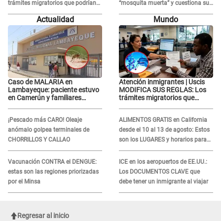
trámites migratorios que podrían
“mosquita muerta” y cuestiona su
necesitar tu prueba de ADN
RECONCILIACIÓN con Marcelo
Actualidad
Mundo
Tinelli en TV argentina
Caso de MALARIA en
Atención inmigrantes | Uscis
Lambayeque: paciente estuvo
MODIFICA SUS REGLAS: Los
en Camerún y familiares
trámites migratorios que
denuncian demora en
podrían necesitar tu prueba de
tratamiento
ADN
¡Pescado más CARO! Oleaje
ALIMENTOS GRATIS en California
anómalo golpea terminales de
desde el 10 al 13 de agosto: Estos
CHORRILLOS Y CALLAO
son los LUGARES y horarios para
recibir la ayuda
Vacunación CONTRA el DENGUE:
ICE en los aeropuertos de EE.UU.:
estas son las regiones priorizadas
Los DOCUMENTOS CLAVE que
por el Minsa
debe tener un inmigrante al viajar
Regresar al inicio